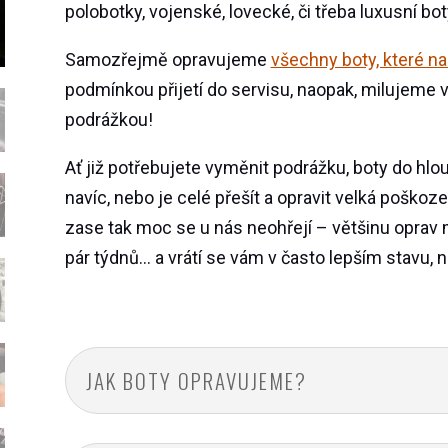
polobotky, vojenské, lovecké, či třeba luxusní bo
Samozřejmě opravujeme
všechny boty, které n
podmínkou přijetí do servisu, naopak, milujeme v
podrážkou!
Ať již potřebujete vyměnit podrážku, boty do hlou
navíc, nebo je celé přešít a opravit velká poškoz
zase tak moc se u nás neohřejí – většinu oprav
pár týdnů… a vrátí se vám v často lepším stavu, n
JAK BOTY OPRAVUJEME?