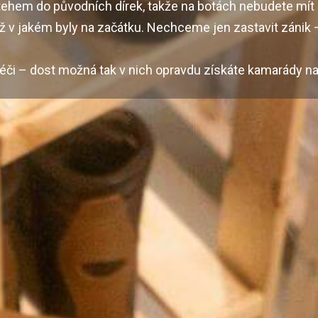
tehem do původních dírek, takže na botách nebudete mít 
ež v jakém byly na začátku. Nechceme jen zastavit zánik –
či – dost možná tak v nich opravdu získáte kamarády na 