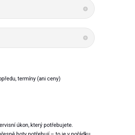
předu, termíny (ani ceny)
servisní úkon, který potřebujete.
přesně boty potřebují – to je v pořádku.