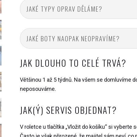
JAKÉ TYPY OPRAV DĚLÁME?
JAKÉ BOTY NAOPAK NEOPRAVÍME?
JAK DLOUHO TO CELÉ TRVÁ?
Většinou 1 až 5 týdnů. Na všem se domluvíme do
neposouváme.
JAK(Ý) SERVIS OBJEDNAT?
V roletce u tlačítka „Vložit do košíku“ si vyberte 
Často je však přirozené, že majitel sám neví, co 