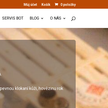
Můj účet
Košík
0 položky
SERVIS BOT
BLOG
O NÁS
.
rpevnou klokaní kůži, hovězinu rok