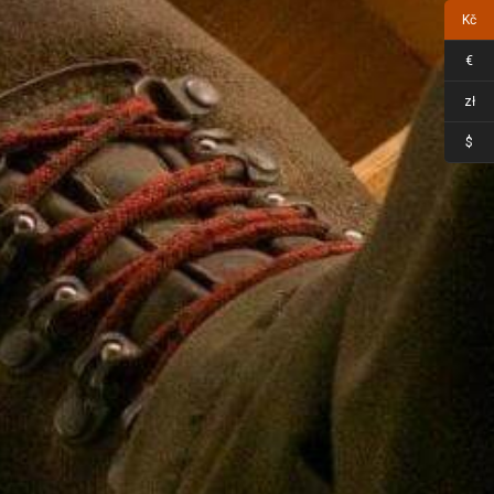
Kč
€
zł
$