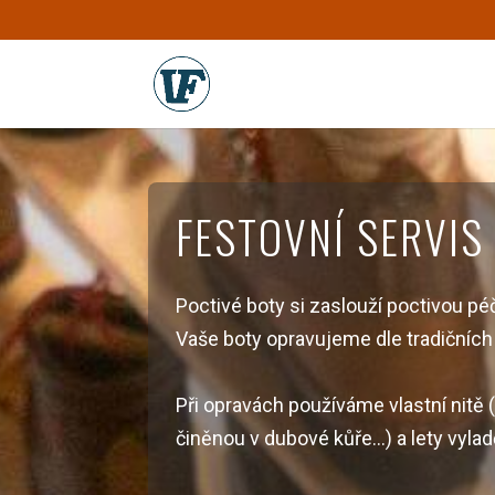
FESTOVNÍ SERVIS
Poctivé boty si zaslouží poctivou pé
Vaše boty opravujeme dle tradičních 
Při opravách používáme vlastní nitě 
činěnou v dubové kůře…) a lety vyla