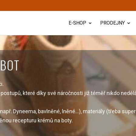
E-SHOP
PRODEJNY
 BOT
či.
postupů, které díky své náročnosti již téměř nikdo nedělá
(např. Dyneema, bavlněné, lněné…), materiály (třeba supe
děnou recepturu krémů na boty.