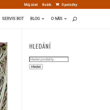
Můj účet
Košík
0 položky
SERVIS BOT
BLOG
O NÁS
HLEDÁNÍ
Hledat:
Hledat