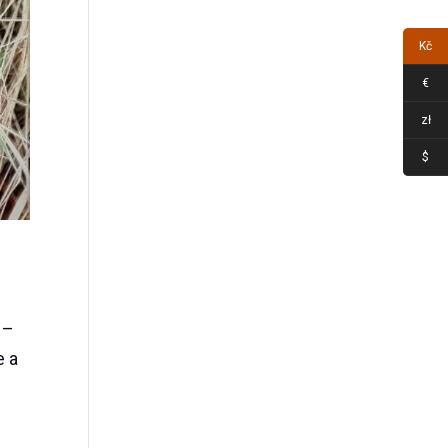
Kč
€
zł
$
 –
e a