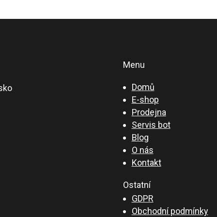
Menu
Domů
sko
E-shop
Prodejna
Servis bot
Blog
O nás
Kontakt
Ostatní
GDPR
Obchodní podmínky