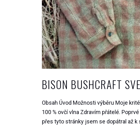
BISON BUSHCRAFT SVE
Obsah Úvod Možnosti výběru Moje krité
100 % ovčí vlna Zdravím přátelé. Poprv
přes tyto stránky jsem se dopátral až k