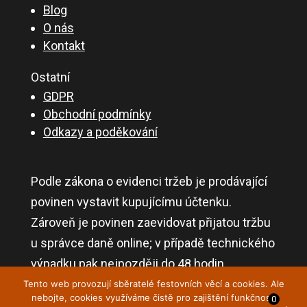
Blog
O nás
Kontakt
Ostatní
GDPR
Obchodní podmínky
Odkazy a poděkování
Podle zákona o evidenci tržeb je prodávající
povinen vystavit kupujícímu účtenku.
Zároveň je povinen zaevidovat přijatou tržbu
u správce daně online; v případě technického
výpadku pak nejpozději do 48 hodin.
Tento web provozují sběratelé festovních věcí a cookies. Ale
nebojte, cookies využíváme čistě pro zajištění funkčnosti
0