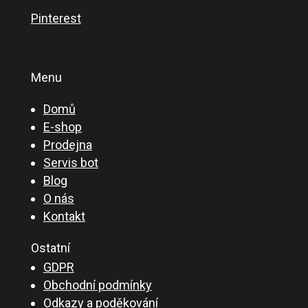
Pinterest
Menu
Domů
E-shop
Prodejna
Servis bot
Blog
O nás
Kontakt
Ostatní
GDPR
Obchodní podmínky
Odkazy a poděkování