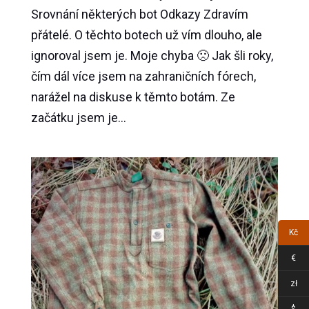
Srovnání některých bot Odkazy Zdravím
přátelé. O těchto botech už vím dlouho, ale
ignoroval jsem je. Moje chyba 🙁 Jak šli roky,
čím dál více jsem na zahraničních fórech,
narážel na diskuse k těmto botám. Ze
začátku jsem je...
Kč
€
zł
$