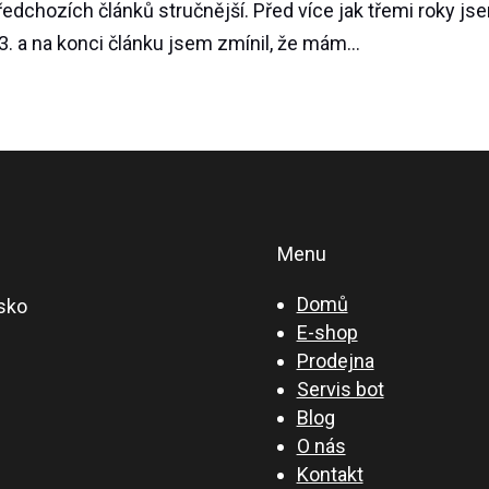
edchozích článků stručnější. Před více jak třemi roky js
. a na konci článku jsem zmínil, že mám...
Menu
Domů
sko
E-shop
Prodejna
Servis bot
Blog
O nás
Kontakt