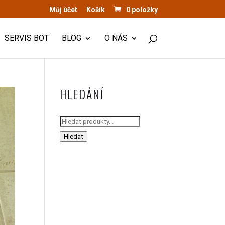
Můj účet
Košík
0 položky
SERVIS BOT
BLOG
O NÁS
HLEDÁNÍ
Hledat:
Hledat