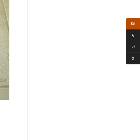
Kč
€
zł
$