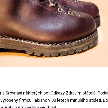
ia Srovnání některých bot Odkazy Zdravím přátelé. Podař
y vyrobeny firmou Fabiano v 80 letech minulého století. Bo
. Boty jsem pečlivě vydrhnul...