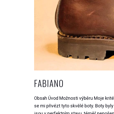
FABIANO
Obsah Úvod Možnosti výběru Moje kritér
se mi přivézt tyto skvělé boty. Boty byl
jsou v perfektním stavu, téměř nenošené