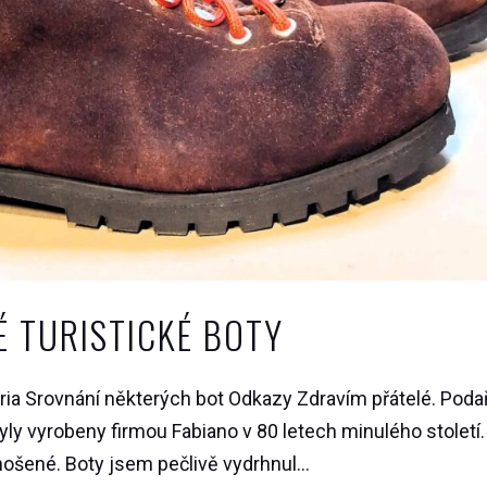
É TURISTICKÉ BOTY
ia Srovnání některých bot Odkazy Zdravím přátelé. Podař
yly vyrobeny firmou Fabiano v 80 letech minulého století.
ošené. Boty jsem pečlivě vydrhnul...