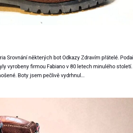
ia Srovnání některých bot Odkazy Zdravím přátelé. Podař
yly vyrobeny firmou Fabiano v 80 letech minulého století.
ošené. Boty jsem pečlivě vydrhnul...