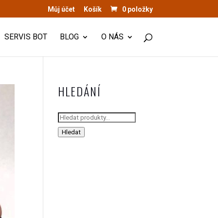
Můj účet
Košík
0 položky
SERVIS BOT
BLOG
O NÁS
HLEDÁNÍ
Hledat:
Hledat