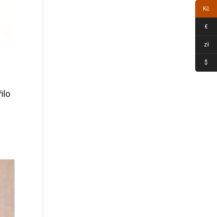
Kč
€
zł
$
ilo