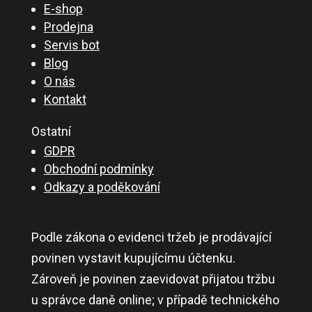
E-shop
Prodejna
Servis bot
Blog
O nás
Kontakt
Ostatní
GDPR
Obchodní podmínky
Odkazy a poděkování
Podle zákona o evidenci tržeb je prodávající
povinen vystavit kupujícímu účtenku.
Zároveň je povinen zaevidovat přijatou tržbu
u správce daně online; v případě technického