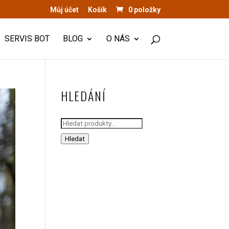
Můj účet
Košík
0 položky
SERVIS BOT
BLOG
O NÁS
HLEDÁNÍ
Hledat:
Hledat