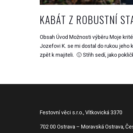
KABÁT Z ROBUSTNÍ S
Obsah Úvod Možnosti výběru Moje kritér
Jozefovi K. se mi dostal do rukou jeho 
zpět k majiteli. 🙂 Střih sedí, jako poklič
Festovní věci s.r.o., Vítkovická 3370
702 00 Ostrava – Moravská Ostrava, Če