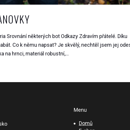
TANOVKY
ia Srovnání některých bot Odkazy Zdravím přátelé. Díku
kabát. Co k němu napsat? Je skvělý, nechtěl jsem jej ode
ka na hrnci, materiál robustní,...
Menu
Domů
sko