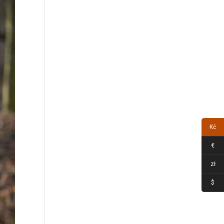
Kč
€
zł
$