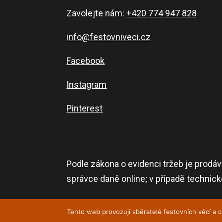
Zavolejte nám:
+420 774 947 828
info@festovniveci.cz
Facebook
Instagram
Pinterest
Podle zákona o evidenci tržeb je prodáv
správce daně online; v případě technic
Tento web provozují sběratelé festovních věcí a c
Copyright © Festovní věci 2014 – 2026