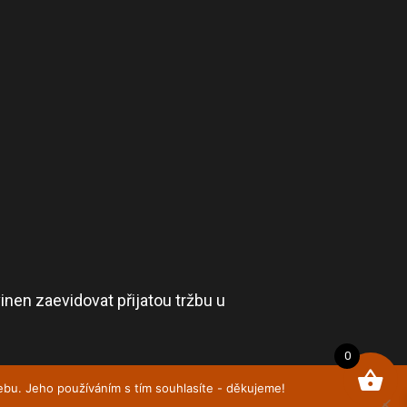
inen zaevidovat přijatou tržbu u
0
webu. Jeho používáním s tím souhlasíte - děkujeme!