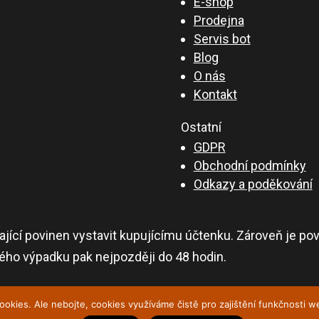
E-shop
Prodejna
Servis bot
Blog
O nás
Kontakt
Ostatní
GDPR
Obchodní podmínky
Odkazy a poděkování
ající povinen vystavit kupujícímu účtenku. Zároveň je pov
kého výpadku pak nejpozději do 48 hodin.
ookies. Ale nebojte, cookies využíváme čistě pro zajištění funkčnosti 