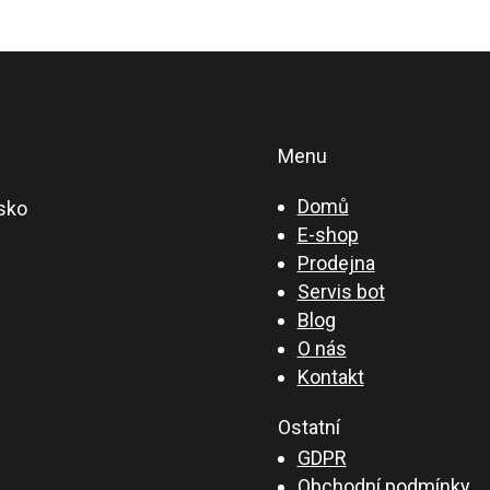
Menu
Domů
sko
E-shop
Prodejna
Servis bot
Blog
O nás
Kontakt
Ostatní
GDPR
Obchodní podmínky