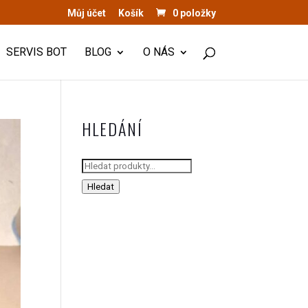
Můj účet
Košík
0 položky
SERVIS BOT
BLOG
O NÁS
HLEDÁNÍ
Hledat:
Hledat