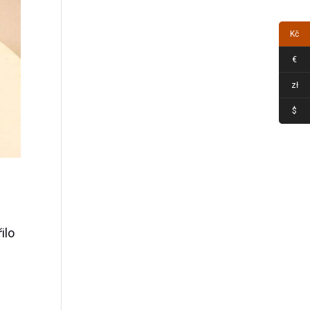
Kč
€
zł
$
ilo