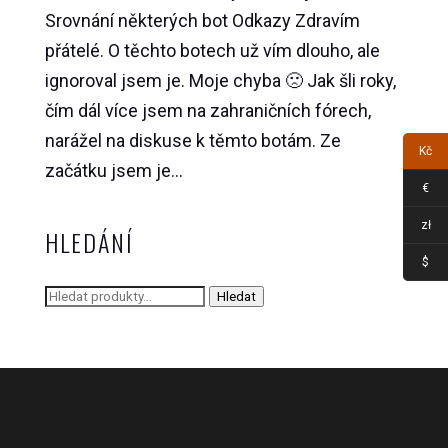
Srovnání některých bot Odkazy Zdravím
přátelé. O těchto botech už vím dlouho, ale
ignoroval jsem je. Moje chyba 🙁 Jak šli roky,
čím dál více jsem na zahraničních fórech,
narážel na diskuse k těmto botám. Ze
Kč
začátku jsem je...
€
zł
HLEDÁNÍ
$
Hledat:
Hledat