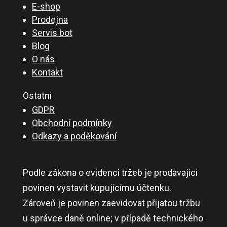
E-shop
Prodejna
Servis bot
Blog
O nás
Kontakt
Ostatní
GDPR
Obchodní podmínky
Odkazy a poděkování
Podle zákona o evidenci tržeb je prodávající
povinen vystavit kupujícímu účtenku.
Zároveň je povinen zaevidovat přijatou tržbu
u správce daně online; v případě technického