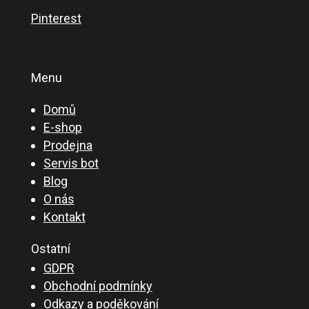
Pinterest
Menu
Domů
E-shop
Prodejna
Servis bot
Blog
O nás
Kontakt
Ostatní
GDPR
Obchodní podmínky
Odkazy a poděkování