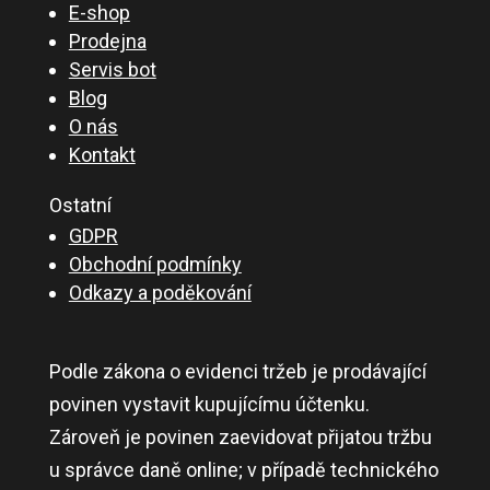
E-shop
Prodejna
Servis bot
Blog
O nás
Kontakt
Ostatní
GDPR
Obchodní podmínky
Odkazy a poděkování
Podle zákona o evidenci tržeb je prodávající
povinen vystavit kupujícímu účtenku.
Zároveň je povinen zaevidovat přijatou tržbu
u správce daně online; v případě technického