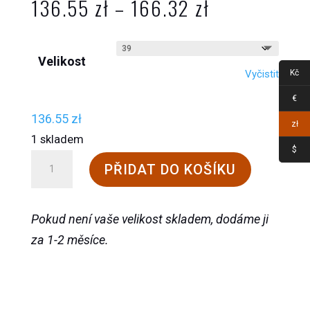
Rozpětí
136.55
zł
–
166.32
zł
cen:
136.55 zł
Velikost
až
Vyčistit
Kč
166.32 zł
€
136.55
zł
zł
1 skladem
$
Cedrové
PŘIDAT DO KOŠÍKU
napínáky
do
Pokud není vaše velikost skladem, dodáme ji
bot
za 1-2 měsíce.
množství