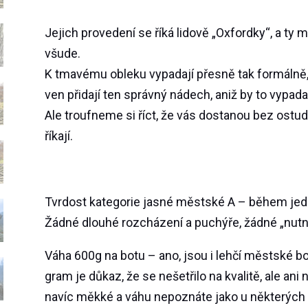
Jejich provedení se říká lidově „Oxfordky“, a ty m
všude.
K tmavému obleku vypadají přesně tak formálně, 
ven přidají ten správný nádech, aniž by to vypada
Ale troufneme si říct, že vás dostanou bez ostudy
říkají.
Tvrdost kategorie jasné městské A – během je
Žádné dlouhé rozcházení a puchýře, žádné „nutné
Váha 600g na botu – ano, jsou i lehčí městské bo
gram je důkaz, že se nešetřilo na kvalitě, ale ani
navíc měkké a váhu nepoznáte jako u některých 