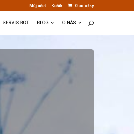
Můj účet
Košík
0 položky
SERVIS BOT
BLOG
O NÁS