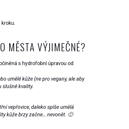
 kroku.
DO MĚSTA VÝJIMEČNÉ?
sločiněná s hydrofobní úpravou od
bo umělé kůže (ne pro vegany, ale aby
 slušné kvality.
třní vepřovice, daleko spíše umělá
lity kůže brzy začne… nevonět. 🙂