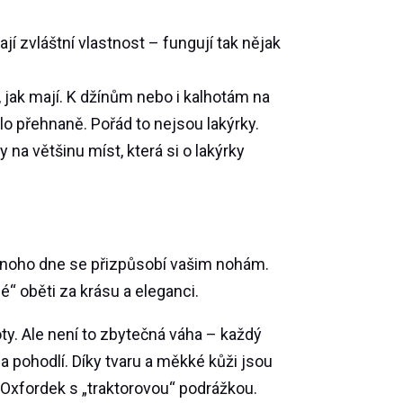
ají zvláštní vlastnost – fungují tak nějak
jak mají. K džínům nebo i kalhotám na
lo přehnaně. Pořád to nejsou lakýrky.
 na většinu míst, která si o lakýrky
dnoho dne se přizpůsobí vašim nohám.
“ oběti za krásu a eleganci.
ty. Ale není to zbytečná váha – každý
 na pohodlí. Díky tvaru a měkké kůži jsou
Oxfordek s „traktorovou“ podrážkou.