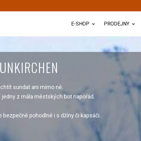
E-SHOP
PRODEJNY
AUNKIRCHEN
chtít sundat ani mimo ně.
ní jedny z mála městských bot napořád.
ale bezpečně pohodlné i s džíny či kapsáči.