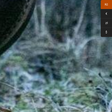
Kč
€
zł
$