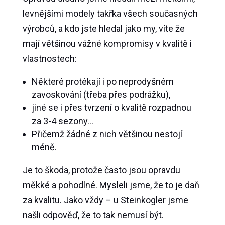
levnějšími modely takřka všech současných
výrobců, a kdo jste hledal jako my, víte že
mají většinou vážné kompromisy v kvalitě i
vlastnostech:
Některé protékají i po neprodyšném
zavoskování (třeba přes podrážku),
jiné se i přes tvrzení o kvalitě rozpadnou
za 3-4 sezony…
Přičemž žádné z nich většinou nestojí
méně.
Je to škoda, protože často jsou opravdu
měkké a pohodlné. Mysleli jsme, že to je daň
za kvalitu. Jako vždy – u Steinkogler jsme
našli odpověď, že to tak nemusí být.