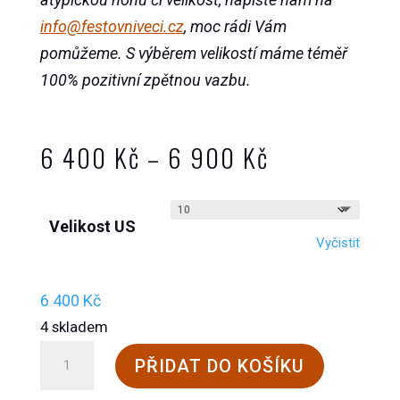
info@festovniveci.cz
, moc rádi Vám
pomůžeme. S výběrem velikostí máme téměř
100% pozitivní zpětnou vazbu.
Rozpětí
6 400
Kč
–
6 900
Kč
cen:
6
Velikost US
400 Kč
Vyčistit
až
6
6 400
Kč
900 Kč
4 skladem
Steinkogler
PŘIDAT DO KOŠÍKU
Bergwacht