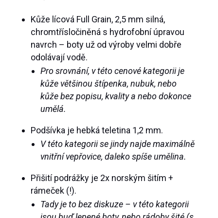
Kůže lícová Full Grain, 2,5 mm silná,
chromtřísločiněná s hydrofobní úpravou
navrch – boty už od výroby velmi dobře
odolávají vodě.
Pro srovnání, v této cenové kategorii je
kůže většinou štípenka, nubuk, nebo
kůže bez popisu, kvality a nebo dokonce
umělá.
Podšívka je hebká teletina 1,2 mm.
V této kategorii se jindy najde maximálně
vnitřní vepřovice, daleko spíše umělina.
Přišití podrážky je 2x norským šitím +
rámeček (!).
Tady je to bez diskuze – v této kategorii
jsou buď lepené boty, nebo rádoby šité (s