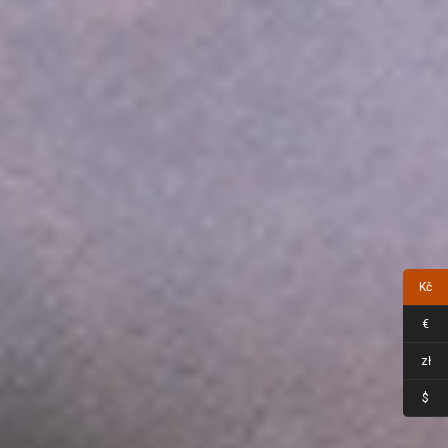
Kč
€
zł
$