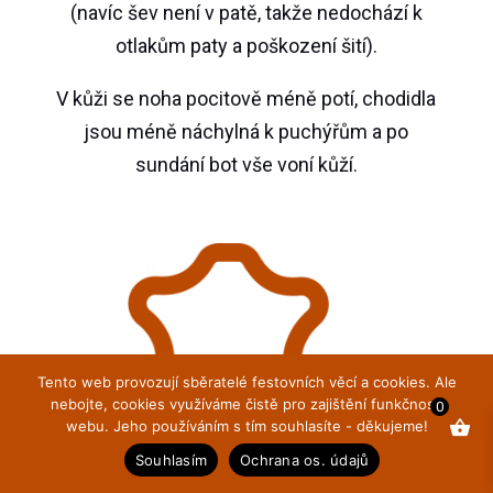
(navíc šev není v patě, takže nedochází k
otlakům paty a poškození šití).
V kůži se noha pocitově méně potí, chodidla
jsou méně náchylná k puchýřům a po
sundání bot vše voní kůží.
Tento web provozují sběratelé festovních věcí a cookies. Ale
nebojte, cookies využíváme čistě pro zajištění funkčnosti
0
webu. Jeho používáním s tím souhlasíte - děkujeme!
Souhlasím
Ochrana os. údajů