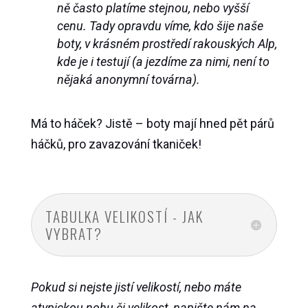
ně často platíme stejnou, nebo vyšší
cenu. Tady opravdu víme, kdo šije naše
boty, v krásném prostředí rakouských Alp,
kde je i testují (a jezdíme za nimi, není to
nějaká anonymní továrna).
Má to háček? Jistě – boty mají hned pět párů
háčků, pro zavazování tkaniček!
TABULKA VELIKOSTÍ - JAK
VYBRAT?
Pokud si nejste jistí velikostí, nebo máte
atypickou nohu či velikost, napište nám na