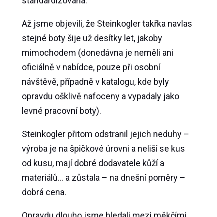
standardizována.
Až jsme objevili, že Steinkogler takřka navlas
stejné boty šije už desítky let, jakoby
mimochodem (donedávna je neměli ani
oficiálně v nabídce, pouze při osobní
návštěvě, případně v katalogu, kde byly
opravdu ošklivě nafoceny a vypadaly jako
levné pracovní boty).
Steinkogler přitom odstranil jejich neduhy –
výroba je na špičkové úrovni a neliší se kus
od kusu, mají dobré dodavatele kůží a
materiálů… a zůstala – na dnešní poměry –
dobrá cena.
Opravdu dlouho jsme hledali mezi měkčími,