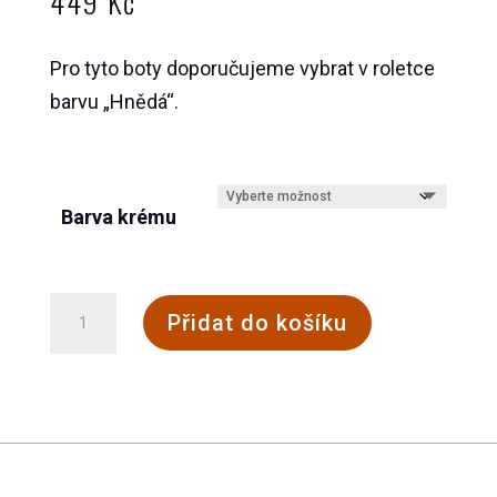
449
Kč
Pro tyto boty doporučujeme vybrat v roletce
barvu „Hnědá“.
Barva krému
Krém
Přidat do košíku
Saphir
s
barvou
množství