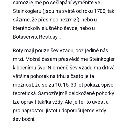
samozřejmě po sešlapání vyměníte ve
Steinkogleru (jsou na světě od roku 1700, tak
sázíme, že přes noc nezmizí), nebo u
kteréhokoliv slušného ševce, nebo u
Botaservis, Restday…
Boty mají pouze šev vzadu, což jediné nás
mrzí. Možná časem přesvědčíme Steinkogler
k bočnímu švu. Nicméně šev vzadu má drtivá
většina pohorek na trhu a často je ta
možnost, že se za 10, 15, 30 let pokazí, spíše
teoretická. Samozřejmě celokožené pohorky
lze opravit takřka vždy. Ale je fér to uvést a
pro naprostou jistotu doporučujeme vždy
šev boční.