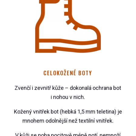
CELOKOŽENÉ BOTY
Zvenčí i zevnitř kůže – dokonalá ochrana bot
i nohou v nich.
Kožený vnitřek bot (hebká 1,5 mm teletina) je
mnohem odolnější než textilní vnitřek.
V kůži se noha pocitově méně potí, nemnoží