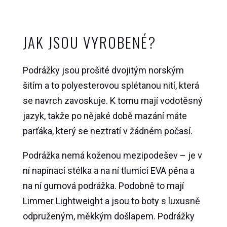
JAK JSOU VYROBENÉ?
Podrážky jsou prošité dvojitým norským
šitím a to polyesterovou splétanou nití, která
se navrch zavoskuje. K tomu mají vodotěsný
jazyk, takže po nějaké době mazání máte
parťáka, který se neztratí v žádném počasí.
Podrážka nemá koženou mezipodešev – je v
ní napínací stélka a na ní tlumící EVA pěna a
na ní gumová podrážka. Podobně to mají
Limmer Lightweight a jsou to boty s luxusně
odpruženým, měkkým došlapem. Podrážky