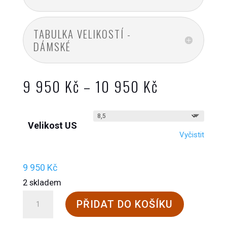
TABULKA VELIKOSTÍ -
DÁMSKÉ
Rozpětí
9 950
Kč
–
10 950
Kč
cen:
9
Velikost US
950 Kč
Vyčistit
až
10
9 950
Kč
950 Kč
2 skladem
Steinkogler
PŘIDAT DO KOŠÍKU
Brunnkogel