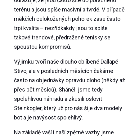
odrazuje, že jsou často šité do pořádného
terénu a jsou spíše masivní a tvrdé. V případě
měkčích celokožených pohorek zase často
trpí kvalita – nezřídkakdy jsou to spíše
takové trendové, předražené tenisky se
spoustou kompromisů.
Výjimku tvoří naše dlouho oblíbené Dallapé
Stivo, ale v posledních měsících čekáme
často na objednávky opravdu dloho (někdy až
přes pět měsíců). Sháněli jsme tedy
spolehlivou náhradu a zkusili oslovit
Steinkogler, který už pro nás šije dva modely
bot a je navýsost spolehlivý.
Na základě vaší i naší zpětné vazby jsme