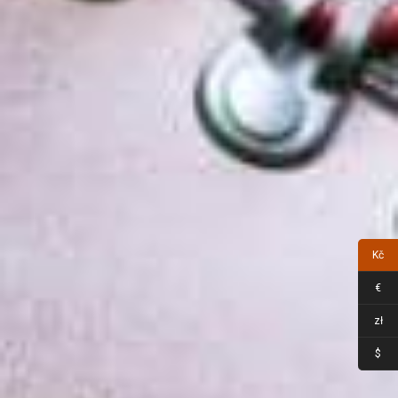
Kč
€
zł
$