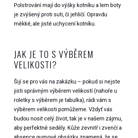
Polstrování mají do výšky kotníku a lem boty
je zvýšený proti suti, či jehličí. Opravdu
měkké, ale jisté uchycení kotníku.
JAK JE TO S VÝBĚREM
VELIKOSTI?
Šijí se pro vás na zakázku – pokud si nejste
jisti správným výběrem velikostí (nahoře u
roletky s výběrem je tabulka), rádi vám s
výběrem velikosti pomůžeme. Vždyť vás
budou nosit celý život, tak je v našem zájmu,
aby perfektně seděly. Kůže zevnitř i zvenčí a
absence gumové obsázky znamená, že se