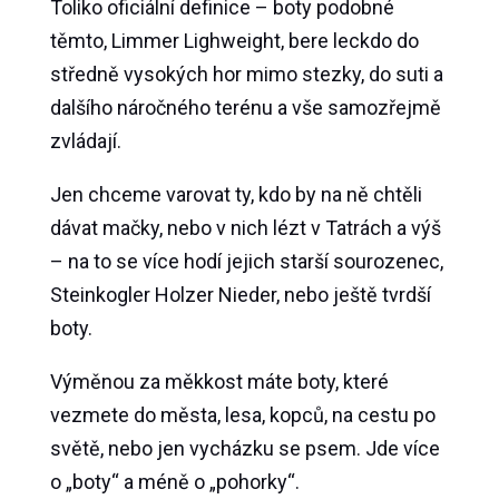
Toliko oficiální definice – boty podobné
těmto, Limmer Lighweight, bere leckdo do
středně vysokých hor mimo stezky, do suti a
dalšího náročného terénu a vše samozřejmě
zvládají.
Jen chceme varovat ty, kdo by na ně chtěli
dávat mačky, nebo v nich lézt v Tatrách a výš
– na to se více hodí jejich starší sourozenec,
Steinkogler Holzer Nieder, nebo ještě tvrdší
boty.
Výměnou za měkkost máte boty, které
vezmete do města, lesa, kopců, na cestu po
světě, nebo jen vycházku se psem. Jde více
o „boty“ a méně o „pohorky“.