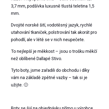
3,7 mm, podšívka luxusně tlustá teletina 1,5
mm.
Dvojité norské šití, vodotěsný jazyk, rychlé
utahování tkaniček, polstrování tak akorát pro
pohodlí, ale v létě se v nich neupečete.
To nejlepší je měkkost – jsou o trošku měkčí
než oblíbené Dallapé Stivo.
Tyto boty, jsme zařadili do obchodu i díky
vám na základě zpětné vazby – tak si je
užijte. 🙂
Boty se šijí na objednávku přímo u výrobce.