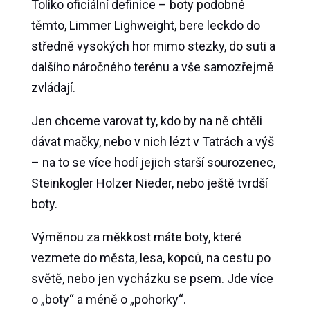
Toliko oficiální definice – boty podobné
těmto, Limmer Lighweight, bere leckdo do
středně vysokých hor mimo stezky, do suti a
dalšího náročného terénu a vše samozřejmě
zvládají.
Jen chceme varovat ty, kdo by na ně chtěli
dávat mačky, nebo v nich lézt v Tatrách a výš
– na to se více hodí jejich starší sourozenec,
Steinkogler Holzer Nieder, nebo ještě tvrdší
boty.
Výměnou za měkkost máte boty, které
vezmete do města, lesa, kopců, na cestu po
světě, nebo jen vycházku se psem. Jde více
o „boty“ a méně o „pohorky“.