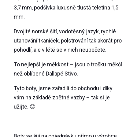
3,7 mm, podšívka luxusně tlustá teletina 1,5
mm.
Dvojité norské šití, vodotěsný jazyk, rychlé
utahování tkaniček, polstrování tak akorát pro
pohodlí, ale v létě se v nich neupečete.
To nejlepší je měkkost – jsou o trošku měkčí
než oblíbené Dallapé Stivo.
Tyto boty, jsme zařadili do obchodu i díky
vám na základě zpětné vazby – tak si je
užijte. 🙂
Boty se šijí na objednávku přímo u výrobce.