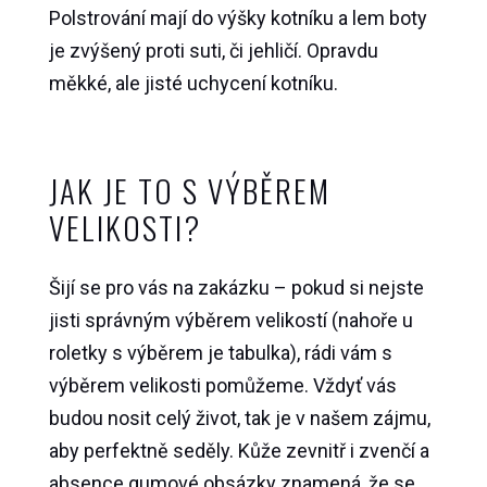
Polstrování mají do výšky kotníku a lem boty
je zvýšený proti suti, či jehličí. Opravdu
měkké, ale jisté uchycení kotníku.
JAK JE TO S VÝBĚREM
VELIKOSTI?
Šijí se pro vás na zakázku – pokud si nejste
jisti správným výběrem velikostí (nahoře u
roletky s výběrem je tabulka), rádi vám s
výběrem velikosti pomůžeme. Vždyť vás
budou nosit celý život, tak je v našem zájmu,
aby perfektně seděly. Kůže zevnitř i zvenčí a
absence gumové obsázky znamená, že se