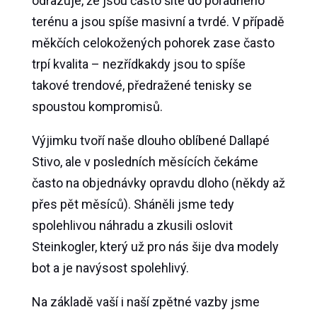
odrazuje, že jsou často šité do pořádného
terénu a jsou spíše masivní a tvrdé. V případě
měkčích celokožených pohorek zase často
trpí kvalita – nezřídkakdy jsou to spíše
takové trendové, předražené tenisky se
spoustou kompromisů.
Výjimku tvoří naše dlouho oblíbené Dallapé
Stivo, ale v posledních měsících čekáme
často na objednávky opravdu dloho (někdy až
přes pět měsíců). Sháněli jsme tedy
spolehlivou náhradu a zkusili oslovit
Steinkogler, který už pro nás šije dva modely
bot a je navýsost spolehlivý.
Na základě vaší i naší zpětné vazby jsme