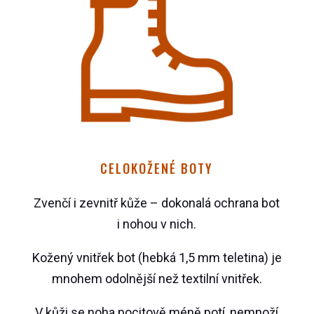
CELOKOŽENÉ BOTY
Zvenčí i zevnitř kůže – dokonalá ochrana bot
i nohou v nich.
Kožený vnitřek bot (hebká 1,5 mm teletina) je
mnohem odolnější než textilní vnitřek.
V kůži se noha pocitově méně potí, nemnoží