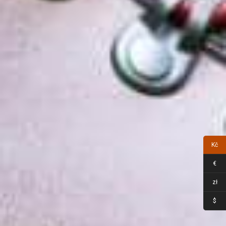
Kč
€
zł
$