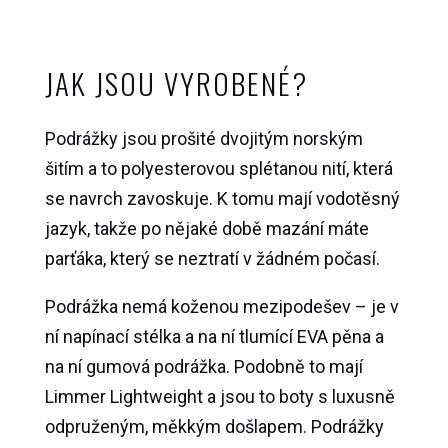
JAK JSOU VYROBENÉ?
Podrážky jsou prošité dvojitým norským
šitím a to polyesterovou splétanou nití, která
se navrch zavoskuje. K tomu mají vodotěsný
jazyk, takže po nějaké době mazání máte
parťáka, který se neztratí v žádném počasí.
Podrážka nemá koženou mezipodešev – je v
ní napínací stélka a na ní tlumící EVA pěna a
na ní gumová podrážka. Podobně to mají
Limmer Lightweight a jsou to boty s luxusně
odpruženým, měkkým došlapem. Podrážky