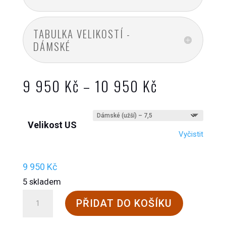
TABULKA VELIKOSTÍ -
DÁMSKÉ
Rozpětí
9 950
Kč
–
10 950
Kč
cen:
9
Velikost US
950 Kč
Vyčistit
až
10
9 950
Kč
950 Kč
5 skladem
Steinkogler
PŘIDAT DO KOŠÍKU
Brunnkogel