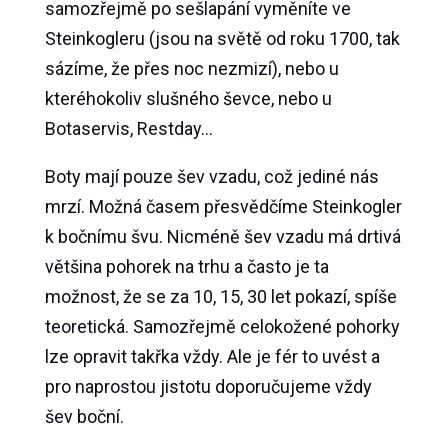
samozřejmě po sešlapání vyměníte ve
Steinkogleru (jsou na světě od roku 1700, tak
sázíme, že přes noc nezmizí), nebo u
kteréhokoliv slušného ševce, nebo u
Botaservis, Restday…
Boty mají pouze šev vzadu, což jediné nás
mrzí. Možná časem přesvědčíme Steinkogler
k bočnímu švu. Nicméně šev vzadu má drtivá
většina pohorek na trhu a často je ta
možnost, že se za 10, 15, 30 let pokazí, spíše
teoretická. Samozřejmě celokožené pohorky
lze opravit takřka vždy. Ale je fér to uvést a
pro naprostou jistotu doporučujeme vždy
šev boční.