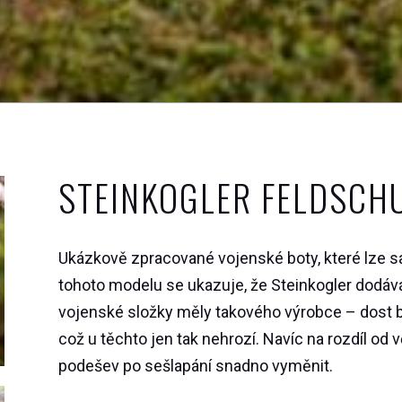
STEINKOGLER FELDSCH
Ukázkově zpracované vojenské boty, které lze sa
tohoto modelu se ukazuje, že Steinkogler dodáv
vojenské složky měly takového výrobce – dost b
což u těchto jen tak nehrozí. Navíc na rozdíl o
podešev po sešlapání snadno vyměnit.