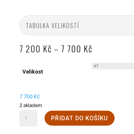
TABULKA VELIKOSTÍ
Rozpětí
7 200
Kč
–
7 700
Kč
cen:
7
Velikost
200 Kč
až
7
7 700
Kč
700 Kč
2 skladem
Steinkogler
PŘIDAT DO KOŠÍKU
Feldschuh
množství