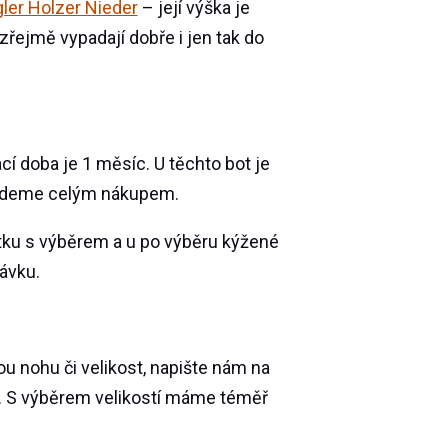
ler Holzer Nieder
– její výška je
řejmě vypadají dobře i jen tak do
cí doba je 1 měsíc. U těchto bot je
vedeme celým nákupem.
tku s výběrem a u po výběru kýžené
návku.
kou nohu či velikost, napište nám na
 S výběrem velikostí máme téměř