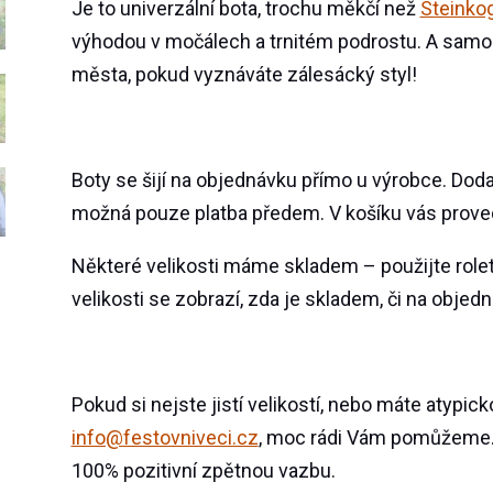
Je to univerzální bota, trochu měkčí než
Steinkog
výhodou v močálech a trnitém podrostu. A samoz
města, pokud vyznáváte zálesácký styl!
Boty se šijí na objednávku přímo u výrobce. Doda
možná pouze platba předem. V košíku vás pro
Některé velikosti máme skladem – použijte role
velikosti se zobrazí, zda je skladem, či na objed
Pokud si nejste jistí velikostí, nebo máte atypic
info@festovniveci.cz
, moc rádi Vám pomůžeme.
100% pozitivní zpětnou vazbu.