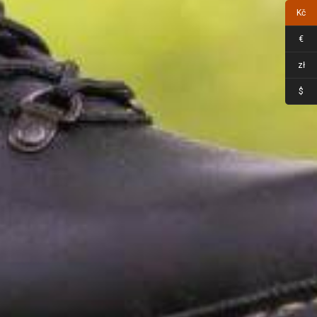
Kč
€
zł
$