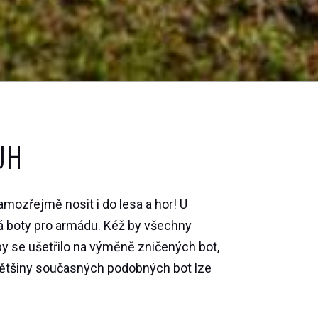
UH
mozřejmě nosit i do lesa a hor! U
á boty pro armádu. Kéž by všechny
y se ušetřilo na výměně zničených bot,
d většiny současných podobných bot lze