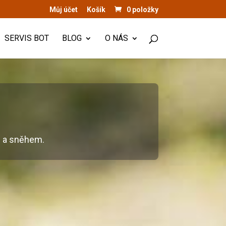
Můj účet
Košík
0 položky
SERVIS BOT
BLOG
O NÁS
ou a sněhem.