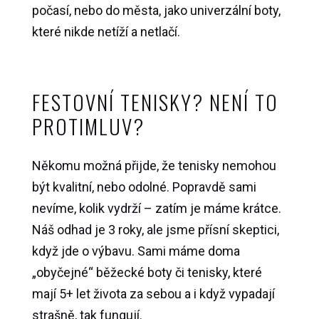
počasí, nebo do města, jako univerzální boty,
které nikde netíží a netlačí.
FESTOVNÍ TENISKY? NENÍ TO
PROTIMLUV?
Někomu možná přijde, že tenisky nemohou
být kvalitní, nebo odolné. Popravdě sami
nevíme, kolik vydrží – zatím je máme krátce.
Náš odhad je 3 roky, ale jsme přísní skeptici,
když jde o výbavu. Sami máme doma
„obyčejné“ běžecké boty či tenisky, které
mají 5+ let života za sebou a i když vypadají
strašně, tak fungují.