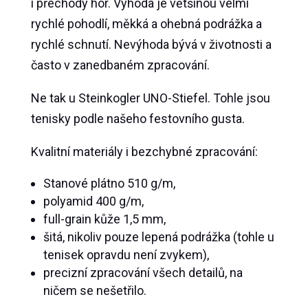
i přechody hor. Výhoda je většinou velmi
rychlé pohodlí, měkká a ohebná podrážka a
rychlé schnutí. Nevýhoda bývá v životnosti a
často v zanedbaném zpracování.
Ne tak u Steinkogler UNO-Stiefel. Tohle jsou
tenisky podle našeho festovního gusta.
Kvalitní materiály i bezchybné zpracování:
Stanové plátno 510 g/m,
polyamid 400 g/m,
full-grain kůže 1,5 mm,
šitá, nikoliv pouze lepená podrážka (tohle u
tenisek opravdu není zvykem),
precizní zpracování všech detailů, na
ničem se nešetřilo.