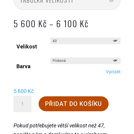
Rozpětí
5 600
Kč
–
6 100
Kč
cen:
5
Velikost
600 Kč
až
6
Barva
Vyčistit
100 Kč
5 600
Kč
Steinkogler
PŘIDAT DO KOŠÍKU
UNO-
Stiefel
Pokud potřebujete větší velikost než 47,
množství