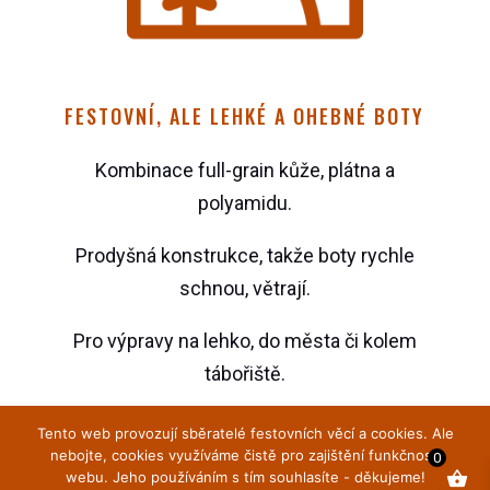
FESTOVNÍ, ALE LEHKÉ A OHEBNÉ BOTY
Kombinace full-grain kůže, plátna a
polyamidu.
Prodyšná konstrukce, takže boty rychle
schnou, větrají.
Pro výpravy na lehko, do města či kolem
tábořiště.
Tento web provozují sběratelé festovních věcí a cookies. Ale
nebojte, cookies využíváme čistě pro zajištění funkčnosti
0
webu. Jeho používáním s tím souhlasíte - děkujeme!