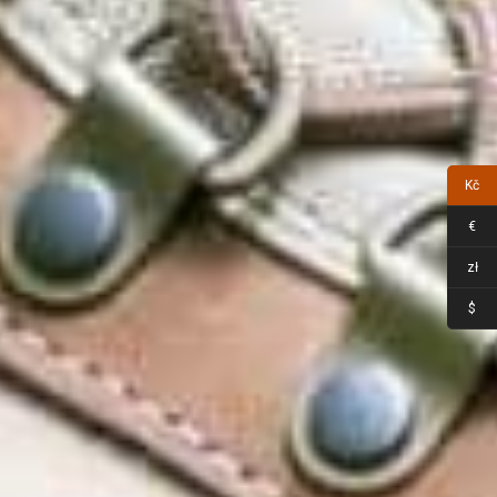
Kč
€
zł
$