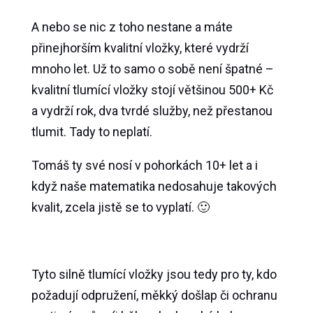
A nebo se nic z toho nestane a máte
přinejhorším kvalitní vložky, které vydrží
mnoho let. Už to samo o sobě není špatné –
kvalitní tlumící vložky stojí většinou 500+ Kč
a vydrží rok, dva tvrdé služby, než přestanou
tlumit. Tady to neplatí.
Tomáš ty své nosí v pohorkách 10+ let a i
když naše matematika nedosahuje takových
kvalit, zcela jistě se to vyplatí. 🙂
Tyto silně tlumící vložky jsou tedy pro ty, kdo
požadují odpružení, měkký došlap či ochranu