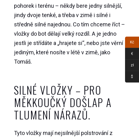
pohorek i terénu – někdy bere jedny silnější,
jindy dvoje tenké, a třeba v zimě i silné i
středně silné najednou. Co tím chceme říct –
vložky do bot dělají velký rozdíl. A je jedno
jestli je střídáte a „hrajete si“, nebo jste věrní
Kč
jediným, které nosíte v létě v zimě, jako
€
Tomáš.
zł
$
SILNÉ VLOŽKY – PRO
MĚKKOUČKÝ DOŠLAP A
TLUMENÍ NÁRAZŮ.
Tyto vložky mají nejsilnější polstrování z