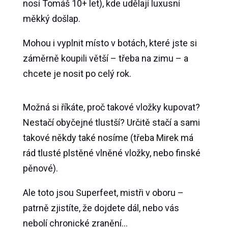
nosí Tomáš 10+ let), kde udělají luxusní
měkký došlap.
Mohou i vyplnit místo v botách, které jste si
záměrně koupili větší – třeba na zimu – a
chcete je nosit po celý rok.
Možná si říkáte, proč takové vložky kupovat?
Nestačí obyčejné tlustší? Určitě stačí a sami
takové někdy také nosíme (třeba Mirek má
rád tlusté plstěné vlněné vložky, nebo finské
pěnové).
Ale toto jsou Superfeet, mistři v oboru –
patrně zjistíte, že dojdete dál, nebo vás
nebolí chronické zranění…