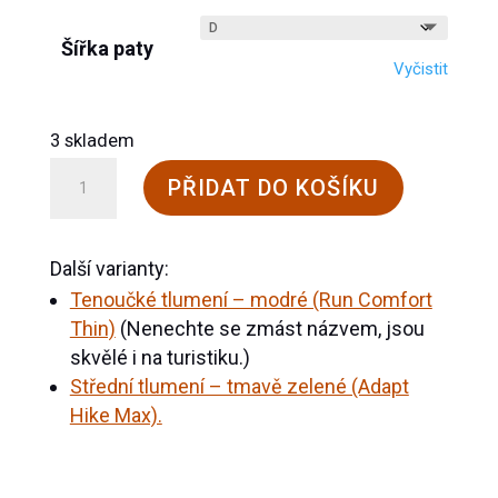
Šířka paty
Vyčistit
3 skladem
Vložky
PŘIDAT DO KOŠÍKU
do
bot
Další varianty:
Superfeet
Tenoučké tlumení – modré (Run Comfort
-
Thin)
(Nenechte se zmást názvem, jsou
silně
skvělé i na turistiku.)
tlumící
Střední tlumení – tmavě zelené (Adapt
(Green)
Hike Max).
množství