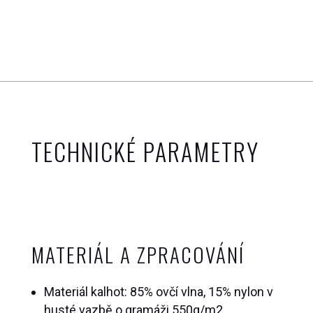
TECHNICKÉ PARAMETRY
MATERIÁL A ZPRACOVÁNÍ
Materiál kalhot:
85% ovčí vlna, 15% nylon v
husté vazbě o gramáži 550g/m2
.