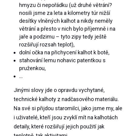
hmyzu či nepořádku (už druhé větrání?
nosili jsme za leta a kilometry túr nižší
desítky vlněných kalhot a nikdy neměly
větrání a přesto v nich bylo příjemně i na
jaře a podzimu – tyto zipy tedy ještě
rozšiřují rozsah teplot),
dolní očka na přichycení kalhot k botě,
stahování lemu nohavic patentkou s
pruženkou,
…
Jinými slovy jde o opravdu vychytané,
technické kalhoty z nadčasového materiálu.
Na své si přijdou staromilci, jako jsme my, ale
i uživatelé, kteří jsou zvyklí mít na kalhotách
detaily, které rozšiřují jejich použití jak
teplotně, tak aktivitami.