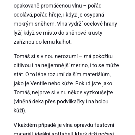
opakovaně promáčenou vlnu – pořád
odolává, pořád hřeje, i když je osypaná
mokrým sněhem. Vlna vydrží ocelové hrany
lyží, když se místo do sněhové krusty
zaříznou do lemu kalhot.
Tomáš si s vlnou nerozumí – má pokožku
citlivou i na nejjemnější merino, i to se může
stát. O to lépe rozumí dalším materiálům,
jako je Ventile nebo kůže. Pokud jste jako
Tomáš, nejprve si vlnu někde vyzkoušejte
(vlněná deka přes podvlíkačky i na holou
kůži).
V každém případě je vlna opravdu festovní
materiál, ideální softshell, který drží počasí