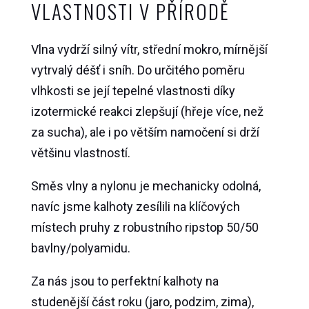
VLASTNOSTI V PŘÍRODĚ
Vlna vydrží silný vítr, střední mokro, mírnější
vytrvalý déšť i sníh. Do určitého poměru
vlhkosti se její tepelné vlastnosti díky
izotermické reakci zlepšují (hřeje více, než
za sucha), ale i po větším namočení si drží
většinu vlastností.
Směs vlny a nylonu je mechanicky odolná,
navíc jsme kalhoty zesílili na klíčových
místech pruhy z robustního ripstop 50/50
bavlny/polyamidu.
Za nás jsou to perfektní kalhoty na
studenější část roku (jaro, podzim, zima),