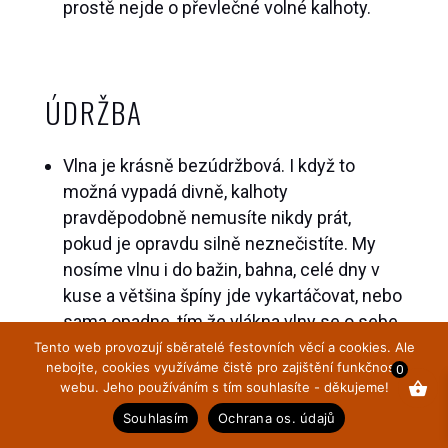
prostě nejde o převlečné volné kalhoty.
ÚDRŽBA
Vlna je krásně bezúdržbová. I když to
možná vypadá divně, kalhoty
pravděpodobně nemusíte nikdy prát,
pokud je opravdu silně neznečistíte. My
nosíme vlnu i do bažin, bahna, celé dny v
kuse a většina špíny jde vykartáčovat, nebo
sama opadne, tím že vlákna vlny se o sebe
v pohybu třou.
Tento web provozují sběratelé festovních věcí a cookies. Ale
nebojte, cookies využíváme čistě pro zajištění funkčnosti
0
Pokud byste je přeci jen prali (to je zase
webu. Jeho používáním s tím souhlasíte - děkujeme!
dobré pro obnovu lanolinu ve vlně),
Souhlasím
Ochrana os. údajů
doporučujeme buď ruční praní do 30
°
C,