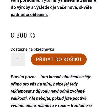
vám poradíme. Tyto míry následně zadáme
do výroby a výsledek je vaše nové, skvěle
padnoucí oblečení.
8 300
Kč
Dostupné na objednávku
Vlněné
PŘIDAT DO KOŠÍKU
kalhoty
množství
Prosím pozor – toto krásné oblečení se šije
přímo pro vás na míru, nelze jej tedy
reklamovat z důvodu nevhodně zvolené
velikosti. Ale nebojte, pokud jste poctivě
vyplnili údaje, máme to v ruce – troufáme si