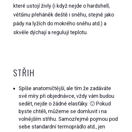
které ustojí živly (i když nejde o hardshell,
většinu přeháněk deště i sněhu, stejně jako
pády na lyžích do mokrého sněhu atd.) a
skvěle dýchají a regulují teplotu.
STŘIH
Spíše anatomičtější, ale tím že zadáváte
své míry při objednávce, vždy vám budou
sedět, nejde o žádné elasťáky. 🙂 Pokud
byste chtěli, můžeme se domluvit i na
volnějším střihu. Samozřejmě pojmou pod
sebe standardní termoprádlo atd., jen