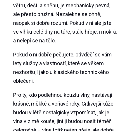
větru, dešti a sněhu, je mechanicky pevná,
ale přesto pružná. Nezalekne se ohně,
naopak si dobře rozumí. Pokud v ní ale jste
ve vlhku celé dny na túře, stále hřeje, i mokrá,
a nelepí se na tělo.
Pokud o ni dobře pečujete, odvděčí se vám
lety služby a vlastností, které se věkem
nezhoršují jako u klasického technického
oblečení.
Pro ty, kdo podlehnou kouzlu vlny, nastávají
krásné, měkké a voňavé roky. Citlivější kůže
budou v létě nostalgicky vzpomínat, jak je
vlna v zimě kouše, jiní ji budou nosit téměř
celoročně – vlna totiž nejen hřeje, ale dobře