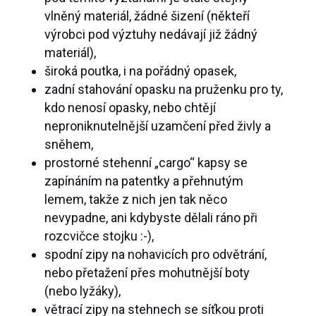
vlněný materiál, žádné šizení (někteří
výrobci pod výztuhy nedávají již žádný
materiál),
široká poutka, i na pořádný opasek,
zadní stahování opasku na pruženku pro ty,
kdo nenosí opasky, nebo chtějí
neproniknutelnější uzamčení před živly a
sněhem,
prostorné stehenní „cargo“ kapsy se
zapínáním na patentky a přehnutým
lemem, takže z nich jen tak něco
nevypadne, ani kdybyste dělali ráno při
rozcvičce stojku :-),
spodní zipy na nohavicích pro odvětrání,
nebo přetažení přes mohutnější boty
(nebo lyžáky),
větrací zipy na stehnech se síťkou proti