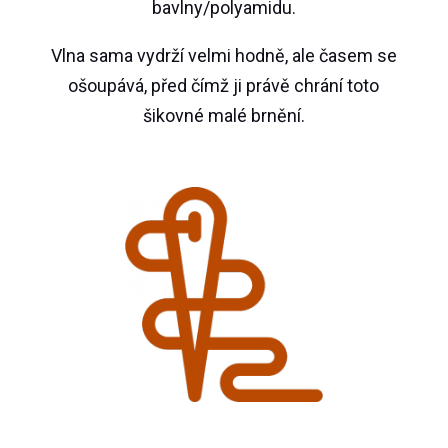
bavlny/polyamidu.
Vlna sama vydrží velmi hodně, ale časem se
ošoupává, před čímž ji právě chrání toto
šikovné malé brnění.