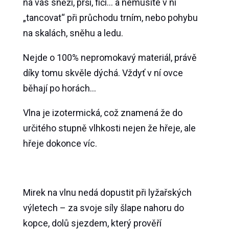
na vás sněží, prší, fičí… a nemusíte v ní
„tancovat“ při průchodu trním, nebo pohybu
na skalách, sněhu a ledu.
Nejde o 100% nepromokavý materiál, právě
díky tomu skvěle dýchá. Vždyť v ní ovce
běhají po horách…
Vlna je izotermická, což znamená že do
určitého stupně vlhkosti nejen že hřeje, ale
hřeje dokonce víc.
Mirek na vlnu nedá dopustit při lyžařských
výletech – za svoje síly šlape nahoru do
kopce, dolů sjezdem, který prověří