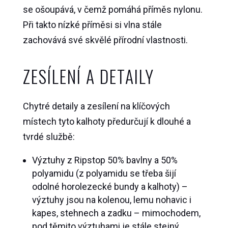
se ošoupává, v čemž pomáhá příměs nylonu.
Při takto nízké příměsi si vlna stále
zachovává své skvělé přírodní vlastnosti.
ZESÍLENÍ A DETAILY
Chytré detaily a zesílení na klíčových
místech tyto kalhoty předurčují k dlouhé a
tvrdé službě:
Výztuhy z Ripstop 50% bavlny a 50%
polyamidu (z polyamidu se třeba šijí
odolné horolezecké bundy a kalhoty) –
výztuhy jsou na kolenou, lemu nohavic i
kapes, stehnech a zadku – mimochodem,
pod těmito výztuhami je stále stejný