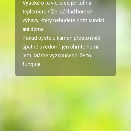
Vysoké o to víc, o co je rtuť na
teploměru níže. Základ horské
výbavy, který nebudete chtít sundat
ani doma.
Pokud byste u kamen přesto měli
špatné svědomí, jen ohrňte horní
lem. Máme vyzkoušeno, že to
funguje.