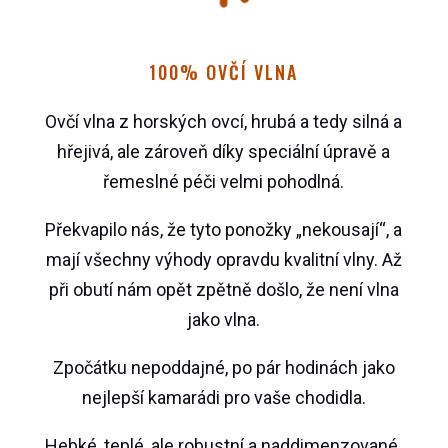
100% OVČÍ VLNA
Ovčí vlna z horských ovcí, hrubá a tedy silná a
hřejivá, ale zároveň díky speciální úpravě a
řemeslné péči velmi pohodlná.
Překvapilo nás, že tyto ponožky „nekousají“, a
mají všechny výhody opravdu kvalitní vlny. Až
při obutí nám opět zpětně došlo, že není vlna
jako vlna.
Zpočátku nepoddajné, po pár hodinách jako
nejlepší kamarádi pro vaše chodidla.
Hebké, teplé, ale robustní a naddimenzované.