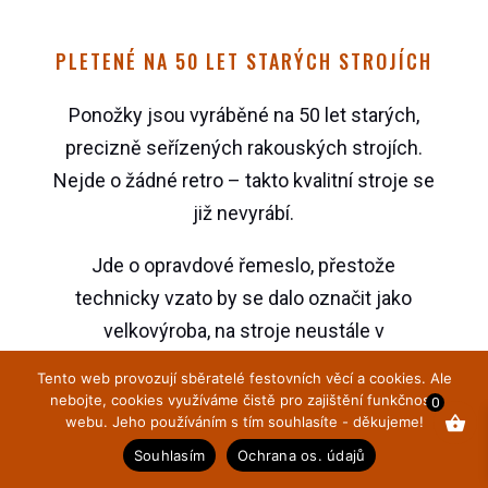
PLETENÉ NA 50 LET STARÝCH STROJÍCH
Ponožky jsou vyráběné na 50 let starých,
precizně seřízených rakouských strojích.
Nejde o žádné retro – takto kvalitní stroje se
již nevyrábí.
Jde o opravdové řemeslo, přestože
technicky vzato by se dalo označit jako
velkovýroba, na stroje neustále v
manufaktuře dohlížejí, seřizují je a vědí
Tento web provozují sběratelé festovních věcí a cookies. Ale
přesně, jak s nimi pracovat tak, aby kvalita
nebojte, cookies využíváme čistě pro zajištění funkčnosti
0
webu. Jeho používáním s tím souhlasíte - děkujeme!
byla bez výkyvů, a odpovídala normám, které
Souhlasím
Ochrana os. údajů
jsou nastavené pro opravdové zimy a