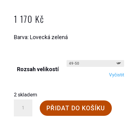
1 170
Kč
Barva: Lovecká zelená
Rozsah velikostí
Vyčistit
2 skladem
Vlněné
PŘIDAT DO KOŠÍKU
lovecké
podkolenky
množství