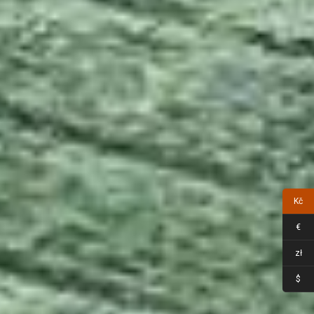
Kč
€
zł
$