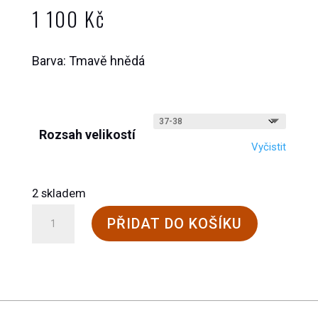
1 100
Kč
Barva: Tmavě hnědá
Rozsah velikostí
Vyčistit
2 skladem
Vlněné
PŘIDAT DO KOŠÍKU
podkolenky
(50/50
alpaka/merino)
množství