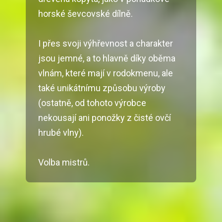
horské ševcovské dílně.
I přes svoji výhřevnost a charakter
jsou jemné, a to hlavně díky oběma
vlnám, které mají v rodokmenu, ale
také unikátnímu způsobu výroby
(ostatně, od tohoto výrobce
nekousají ani ponožky z čisté ovčí
hrubé vlny).
Volba mistrů.