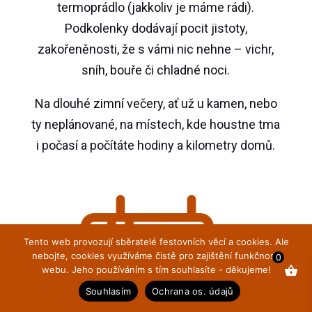
termoprádlo (jakkoliv je máme rádi).
Podkolenky dodávají pocit jistoty,
zakořeněnosti, že s vámi nic nehne – vichr,
sníh, bouře či chladné noci.
Na dlouhé zimní večery, ať už u kamen, nebo
ty neplánované, na místech, kde houstne tma
i počasí a počítáte hodiny a kilometry domů.
Tento web provozují sběratelé festovních věcí a cookies. Ale
nebojte, cookies využíváme čistě pro zajištění funkčnosti
0
webu. Jeho používáním s tím souhlasíte - děkujeme!
Souhlasím
Ochrana os. údajů