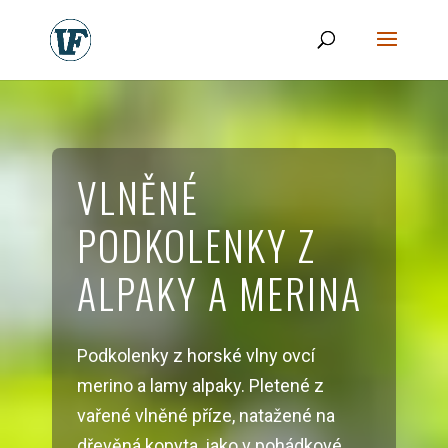
VLNĚNÉ
PODKOLENKY Z
ALPAKY A MERINA
Podkolenky z horské vlny ovcí
merino a lamy alpaky. Pletené z
vařené vlněné příze, natažené na
dřevěná kopyta, jako v pohádkové