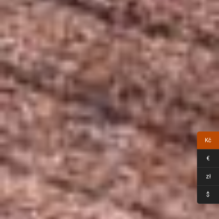
Kč
€
zł
$