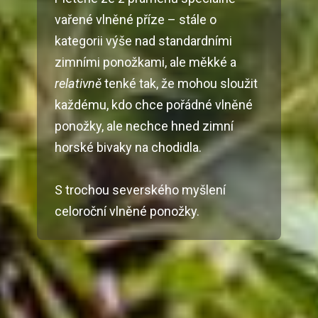
vařené vlněné příze – stále o
kategorii výše nad standardními
zimními ponožkami, ale měkké a
relativně
tenké tak, že mohou sloužit
každému, kdo chce pořádné vlněné
ponožky, ale nechce hned zimní
horské bivaky na chodidla.
S trochou severského myšlení
celoroční vlněné ponožky.