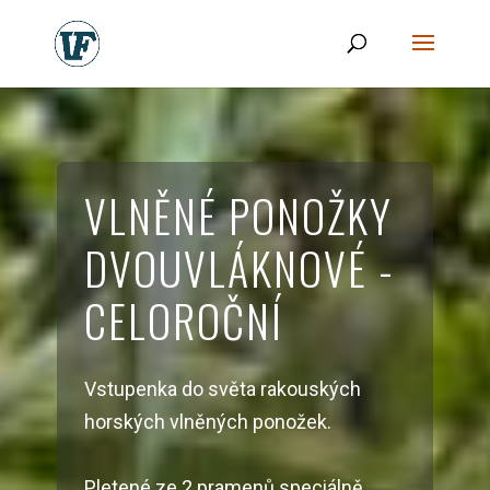
VLNĚNÉ PONOŽKY
DVOUVLÁKNOVÉ -
CELOROČNÍ
Vstupenka do světa rakouských
horských vlněných ponožek.
Pletené ze 2 pramenů speciálně