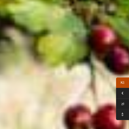
Kč
€
zł
$