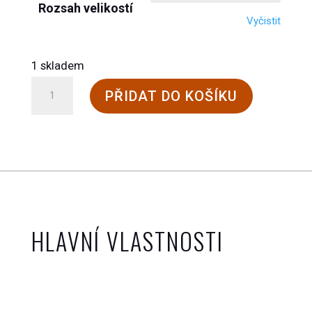
Rozsah velikostí
Vyčistit
1 skladem
Vlněné
PŘIDAT DO KOŠÍKU
ponožky
dvouvláknové
-
celoroční
množství
HLAVNÍ VLASTNOSTI