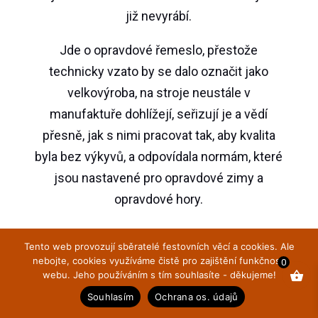
již nevyrábí.
Jde o opravdové řemeslo, přestože
technicky vzato by se dalo označit jako
velkovýroba, na stroje neustále v
manufaktuře dohlížejí, seřizují je a vědí
přesně, jak s nimi pracovat tak, aby kvalita
byla bez výkyvů, a odpovídala normám, které
jsou nastavené pro opravdové zimy a
opravdové hory.
Tento web provozují sběratelé festovních věcí a cookies. Ale
nebojte, cookies využíváme čistě pro zajištění funkčnosti
0
webu. Jeho používáním s tím souhlasíte - děkujeme!
Souhlasím
Ochrana os. údajů