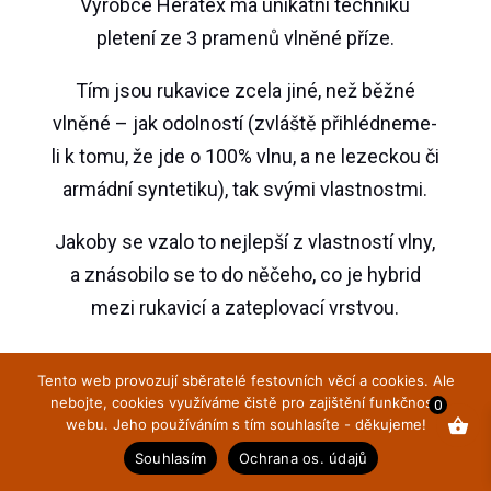
Výrobce Heratex má unikátní techniku
pletení ze 3 pramenů vlněné příze.
Tím jsou rukavice zcela jiné, než běžné
vlněné – jak odolností (zvláště přihlédneme-
li k tomu, že jde o 100% vlnu, a ne lezeckou či
armádní syntetiku), tak svými vlastnostmi.
Jakoby se vzalo to nejlepší z vlastností vlny,
a znásobilo se to do něčeho, co je hybrid
mezi rukavicí a zateplovací vrstvou.
Tento web provozují sběratelé festovních věcí a cookies. Ale
nebojte, cookies využíváme čistě pro zajištění funkčnosti
0
webu. Jeho používáním s tím souhlasíte - děkujeme!
Souhlasím
Ochrana os. údajů