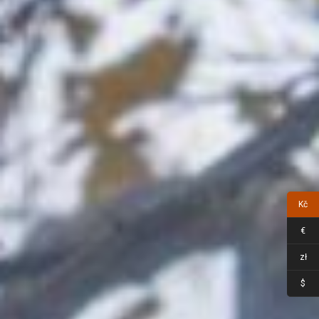
Kč
€
zł
$