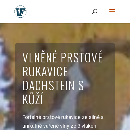
VLNĚNÉ PRSTOVÉ
RUKAVICE
DACHSTEIN S
KŮŽÍ
Fortelné prstové rukavice ze silné a
unikátně vařené vlny ze 3 vláken