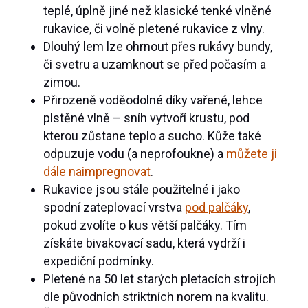
teplé, úplně jiné než klasické tenké vlněné
rukavice, či volně pletené rukavice z vlny.
Dlouhý lem lze ohrnout přes rukávy bundy,
či svetru a uzamknout se před počasím a
zimou.
Přirozeně voděodolné díky vařené, lehce
plstěné vlně – sníh vytvoří krustu, pod
kterou zůstane teplo a sucho. Kůže také
odpuzuje vodu (a neprofoukne) a
můžete ji
dále naimpregnovat
.
Rukavice jsou stále použitelné i jako
spodní zateplovací vrstva
pod palčáky
,
pokud zvolíte o kus větší palčáky. Tím
získáte bivakovací sadu, která vydrží i
expediční podmínky.
Pletené na 50 let starých pletacích strojích
dle původních striktních norem na kvalitu.