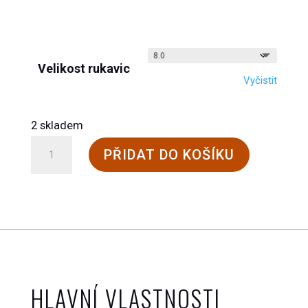
Velikost rukavic
Vyčistit
2 skladem
Vlněné
PŘIDAT DO KOŠÍKU
prstové
rukavice
Dachstein
s
kůží
množství
HLAVNÍ VLASTNOSTI