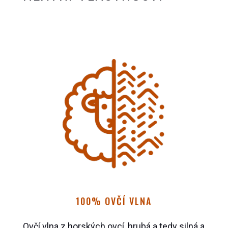
100% OVČÍ VLNA
Ovčí vlna z horských ovcí, hrubá a tedy silná a