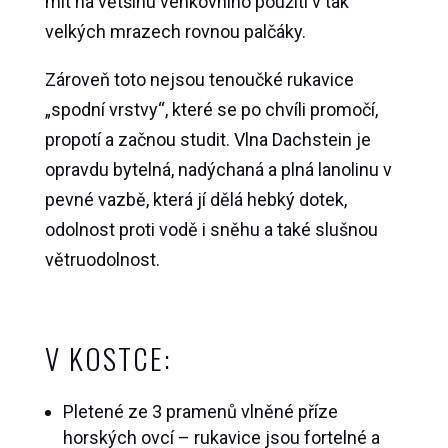
mít na většinu venkovního použití v tak
velkých mrazech rovnou palčáky.
Zároveň toto nejsou tenoučké rukavice
„spodní vrstvy“, které se po chvíli promočí,
propotí a začnou studit. Vlna Dachstein je
opravdu bytelná, nadýchaná a plná lanolinu v
pevné vazbě, která jí dělá hebký dotek,
odolnost proti vodě i sněhu a také slušnou
větruodolnost.
V KOSTCE:
Pletené ze 3 pramenů vlněné příze
horských ovcí – rukavice jsou fortelné a