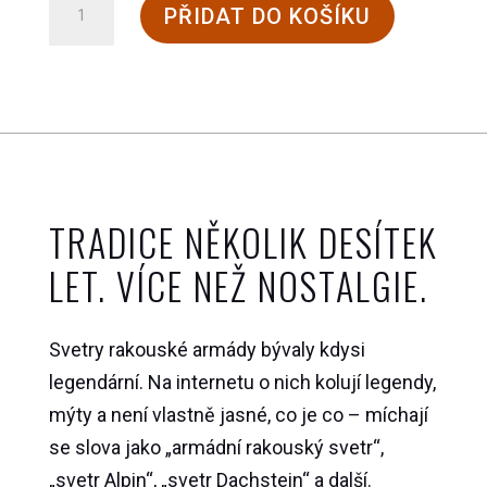
Vlněný
PŘIDAT DO KOŠÍKU
svetr
rakouské
armády
množství
TRADICE NĚKOLIK DESÍTEK
LET. VÍCE NEŽ NOSTALGIE.
Svetry rakouské armády bývaly kdysi
legendární. Na internetu o nich kolují legendy,
mýty a není vlastně jasné, co je co – míchají
se slova jako „armádní rakouský svetr“,
„svetr Alpin“, „svetr Dachstein“ a další.