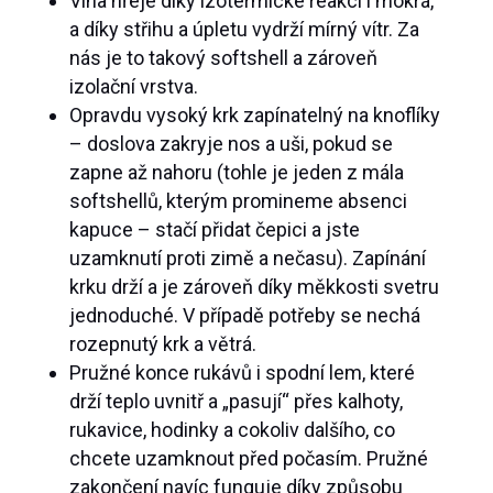
Vlna hřeje díky izotermické reakci i mokrá,
a díky střihu a úpletu vydrží mírný vítr. Za
nás je to takový softshell a zároveň
izolační vrstva.
Opravdu vysoký krk zapínatelný na knoflíky
– doslova zakryje nos a uši, pokud se
zapne až nahoru (tohle je jeden z mála
softshellů, kterým promineme absenci
kapuce – stačí přidat čepici a jste
uzamknutí proti zimě a nečasu). Zapínání
krku drží a je zároveň díky měkkosti svetru
jednoduché. V případě potřeby se nechá
rozepnutý krk a větrá.
Pružné konce rukávů i spodní lem, které
drží teplo uvnitř a „pasují“ přes kalhoty,
rukavice, hodinky a cokoliv dalšího, co
chcete uzamknout před počasím. Pružné
zakončení navíc funguje díky způsobu