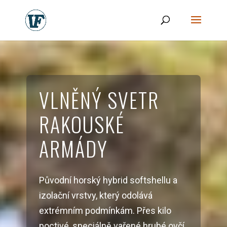
VLNĚNÝ SVETR
RAKOUSKÉ
ARMÁDY
Původní horský hybrid softshellu a
izolační vrstvy, který odolává
extrémním podmínkám. Přes kilo
poctivé, speciálně vařené hrubé ovčí