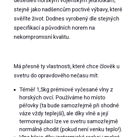
desetiletí horským vojenským jednotkám,
stejně jako nadšencům poctivé výbavy, které
svěříte život. Dodnes vyrobený dle stejných
specifikací a původních norem na
nekompromisní kvalitu.
Má přesně ty vlastnosti, které chce člověk u
svetru do opravdového nečasu mít:
Téměř 1,5kg prémiové vyčesané vlny z
horských ovcí. Používáme ho místo
péřovky (ta bude samozřejmě při shodné
váze vždy teplejší), ale díky vlně a její
termoregulaci lze ve svetru samozřejmě
normálně chodit (pokud není venku teplo!).