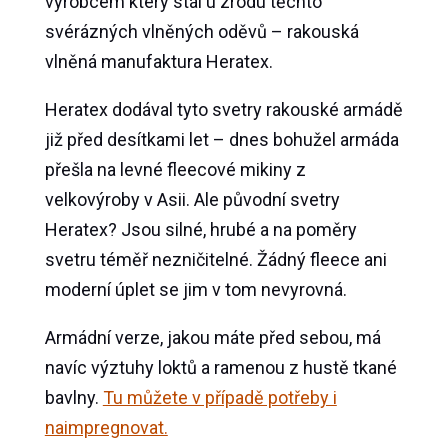
výrobcem který stál u zrodu těchto
svérázných vlněných oděvů – rakouská
vlněná manufaktura Heratex.
Heratex dodával tyto svetry rakouské armádě
již před desítkami let – dnes bohužel armáda
přešla na levné fleecové mikiny z
velkovýroby v Asii. Ale původní svetry
Heratex? Jsou silné, hrubé a na poměry
svetru téměř nezničitelné. Žádný fleece ani
moderní úplet se jim v tom nevyrovná.
Armádní verze, jakou máte před sebou, má
navíc výztuhy loktů a ramenou z hustě tkané
bavlny.
Tu můžete v případě potřeby i
naimpregnovat.