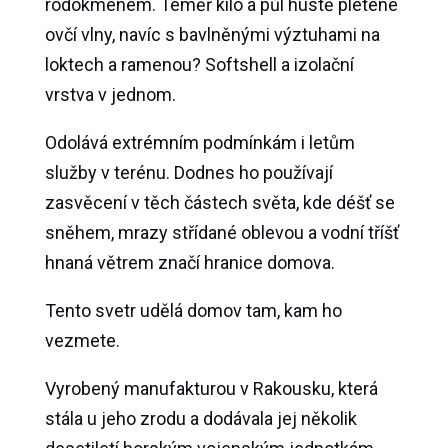
rodokmenem. Téměř kilo a půl hustě pletené
ovčí vlny, navíc s bavlněnými výztuhami na
loktech a ramenou? Softshell a izolační
vrstva v jednom.
Odolává extrémním podmínkám
i letům
služby v terénu. Dodnes ho používají
zasvěcení v těch částech světa, kde déšť se
sněhem, mrazy střídané oblevou a vodní tříšť
hnaná větrem značí hranice domova.
Tento svetr udělá domov tam, kam ho
vezmete.
Vyrobený manufakturou v Rakousku, která
stála u jeho zrodu a dodávala jej několik