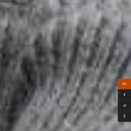
Kč
€
zł
$