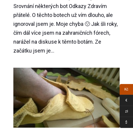
Srovnání některých bot Odkazy Zdravím
přátelé. O těchto botech už vím dlouho, ale
ignoroval jsem je. Moje chyba 🙁 Jak šli roky,
čím dál více jsem na zahraničních fórech,
narážel na diskuse k těmto botám. Ze
začátku jsem je...
Kč
€
zł
$