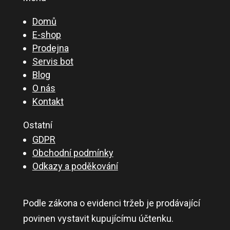
Domů
E-shop
Prodejna
Servis bot
Blog
O nás
Kontakt
Ostatní
GDPR
Obchodní podmínky
Odkazy a poděkování
Podle zákona o evidenci tržeb je prodávající
povinen vystavit kupujícímu účtenku.