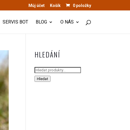
Můj účet
Košík
0 položky
SERVIS BOT
BLOG
O NÁS
HLEDÁNÍ
Hledat:
Hledat