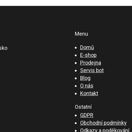
Menu
Domů
sko
E-shop
Prodejna
Servis bot
Blog
O nás
Kontakt
Ostatní
GDPR
Obchodní podmínky
Odkazy a poděkování