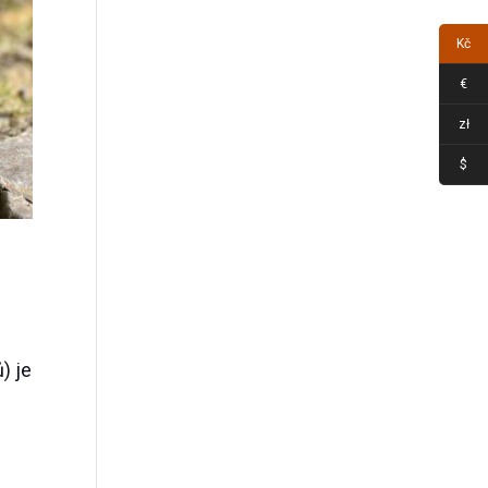
Kč
€
zł
$
) je