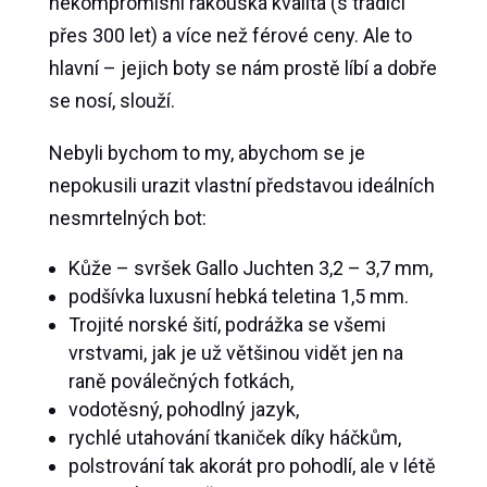
nekompromisní rakouská kvalita (s tradicí
přes 300 let) a více než férové ceny. Ale to
hlavní – jejich boty se nám prostě líbí a dobře
se nosí, slouží.
Nebyli bychom to my, abychom se je
nepokusili urazit vlastní představou ideálních
nesmrtelných bot:
Kůže – svršek Gallo Juchten 3,2 – 3,7 mm,
podšívka luxusní hebká teletina 1,5 mm.
Trojité norské šití, podrážka se všemi
vrstvami, jak je už většinou vidět jen na
raně poválečných fotkách,
vodotěsný, pohodlný jazyk,
rychlé utahování tkaniček díky háčkům,
polstrování tak akorát pro pohodlí, ale v létě