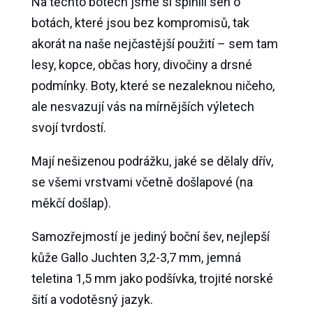
Na těchto botech jsme si splnili sen o
botách, které jsou bez kompromisů, tak
akorát na naše nejčastější použití – sem tam
lesy, kopce, občas hory, divočiny a drsné
podmínky. Boty, které se nezaleknou ničeho,
ale nesvazují vás na mírnějších výletech
svojí tvrdostí.
Mají nešizenou podrážku, jaké se dělaly dřív,
se všemi vrstvami včetně došlapové (na
měkčí došlap).
Samozřejmostí je jediný boční šev, nejlepší
kůže Gallo Juchten 3,2-3,7 mm, jemná
teletina 1,5 mm jako podšívka, trojité norské
šití a vodotěsný jazyk.