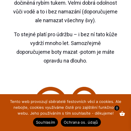
dočiněná rybím tukem. Velmi dobrá odolnost
vůči vodě a to i bez namazání (doporučujeme
ale namazat všechny švy).
To stejné platí pro údržbu – i bez ní tato kůže
vydrží mnoho let. Samozřejmě
doporučujeme boty mazat -potom je máte
opravdu na dlouho.
Tento web provozují sběratelé festovních věcí a cookies. Ale
nebojte, cookies využíváme čistě pro zajištění funkčnosti
0
webu. Jeho používáním s tím souhlasíte - děkujeme!
Souhlasím
Ochrana os. údajů