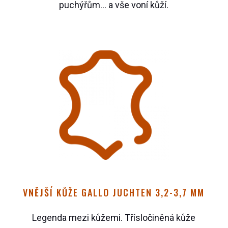
puchýřům… a vše voní kůží.
VNĚJŠÍ KŮŽE GALLO JUCHTEN 3,2-3,7 MM
Legenda mezi kůžemi. Třísločiněná kůže