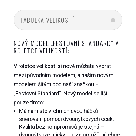
cen:
9
TABULKA VELIKOSTÍ
700 Kč
až
11
NOVÝ MODEL „FESTOVNÍ STANDARD“ V
200 Kč
ROLETCE VELIKOSTÍ:
V roletce velikostí si nově můžete vybrat
mezi původním modelem, a naším novým
modelem šitým pod naší značkou –
„Festovní Standard“. Nový model se liší
pouze tímto:
Má namísto vrchních dvou háčků
šněrování pomocí dvounýtkových oček.
Kvalita bez kompromisů je stejná –
dvounýtkové háčky pouze umožňují lehce