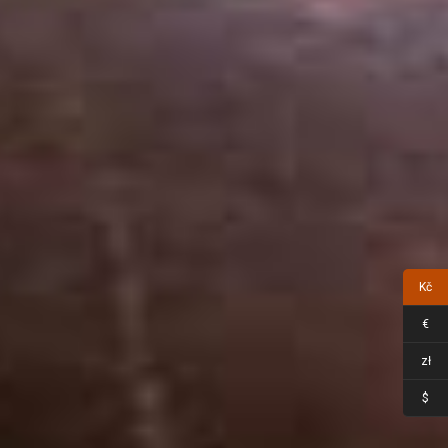
Kč
€
zł
$