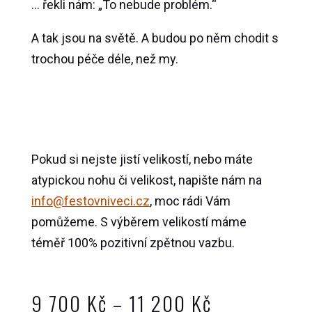
… řekli nám: „To nebude problém.“
A tak jsou na světě. A budou po něm chodit s
trochou péče déle, než my.
Pokud si nejste jistí velikostí, nebo máte
atypickou nohu či velikost, napište nám na
info@festovniveci.cz
, moc rádi Vám
pomůžeme. S výběrem velikostí máme
téměř 100% pozitivní zpětnou vazbu.
Rozpětí
9 700
Kč
–
11 200
Kč