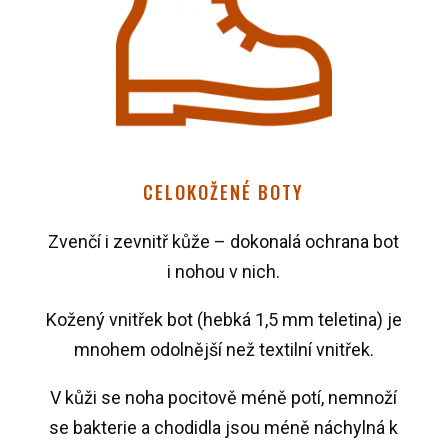
CELOKOŽENÉ BOTY
Zvenčí i zevnitř kůže – dokonalá ochrana bot
i nohou v nich.
Kožený vnitřek bot (hebká 1,5 mm teletina) je
mnohem odolnější než textilní vnitřek.
V kůži se noha pocitově méně potí, nemnoží
se bakterie a chodidla jsou méně náchylná k