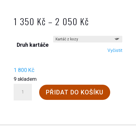
Rozpětí
1 350
Kč
–
2 050
Kč
cen:
1
Druh kartáče
350 Kč
Vyčistit
až
2
1 800
Kč
050 Kč
9 skladem
Leštící
PŘIDAT DO KOŠÍKU
kartáče
Brunngard
množství