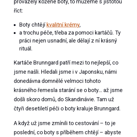
provázely kožené boty, to můžeme s jistotou
říct:
Boty chtějí
kvalitní krémy
,
a trochu péče, třeba za pomoci kartáčů. Ty
práci nejen usnadní, ale dělají z ní krásný
rituál.
Kartáče Brunngard patří mezi to nejlepší, co
jsme našli. Hledali jsme i v Japonsku, námi
donedávna domnělé velmoci tohoto
krásného řemesla starání se o boty… až jsme
došli skoro domů, do Skandinávie. Tam už
čtyři desetiletí péči o boty kraluje Brunngard.
A když už jsme zmínili to cestování – to je
poslední, co boty s příběhem chtějí – abyste