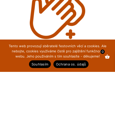
Tento web provozují sběratelé festovních věcí a cookies. Ale
nebojte, cookies využíváme čistě pro zajištění funkčnosti
0
TO NEJLEPŠÍ NA LEŠTĚNÍ BOT
webu. Jeho používáním s tím souhlasíte - děkujeme!
Souhlasím
Ochrana os. údajů
Kartáče z přírodní srsti jsou to nejlepší, co
kvalitní kůži můžete dát. Je to jako masáž pro
boty.
Pro společenské boty občas nutnost, pro
pohorky jen luxus, který jim však rádi
dopřejeme.