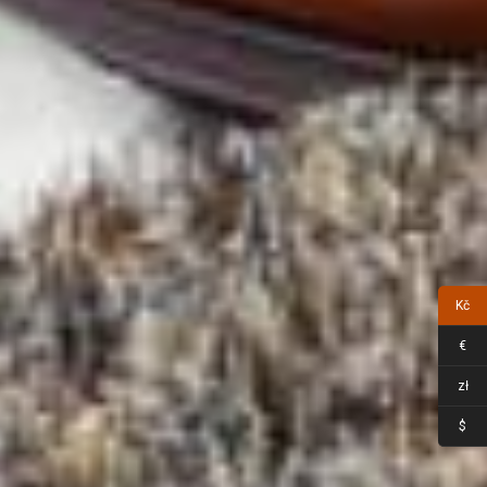
Kč
€
zł
$