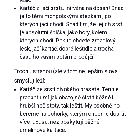
Kartáč z jačí srsti… nirvána na dosah! Snad
je to těmi mongolskými stezkami, po
kterých jaci chodí. Snad tím, že jejich srst
je absolutní špička, jako hory, kolem
kterých chodí. Pokud chcete zrcadlový
lesk, jačí kartáč, dobré leštidlo a trocha
času ho vašim botám propůjčí.
Trochu stranou (ale v tom nejlepším slova
smyslu) leží:
Kartáč ze srsti divokého prasete. Tenhle
pracant umí jak obstojně čistit běžné i
hrubší nečistoty, tak leštit. My osobně ho
bereme na pohorky, kterým chceme dopřát
více luxusu, než poskytují běžné
umělinové kartáče.