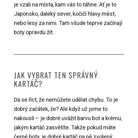
je vzali na místa, kam vás to táhne. Ať je to
Japonsko, daleký sever, kočičí hlavy měst,
nebo lesy za nimi. Tam všude teprve začínají
boty opravdu žít.
JAK VYBRAT TEN SPRÁVNÝ
KARTÁČ?
Dá se říct, že nemůžete udělat chybu. To je
dobrý začátek, že? Ale když už jsme to
nakousli – je dobré uvážit barvu bot a krému,
jakým kartáč zasvětíte. Takže pokud máte
černé boty, je dobré kartáč na ně zvolený