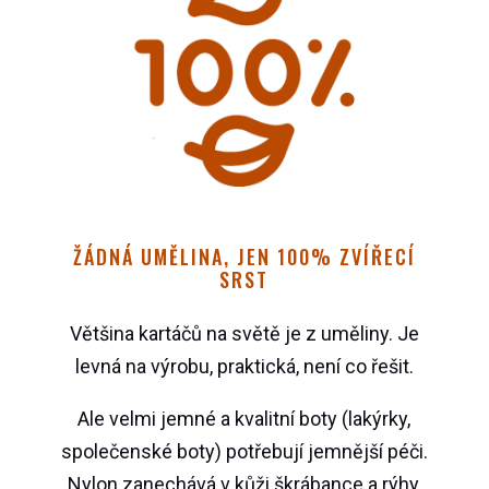
ŽÁDNÁ UMĚLINA, JEN 100% ZVÍŘECÍ
SRST
Většina kartáčů na světě je z uměliny. Je
levná na výrobu, praktická, není co řešit.
Ale velmi jemné a kvalitní boty (lakýrky,
společenské boty) potřebují jemnější péči.
Nylon zanechává v kůži škrábance a rýhy,