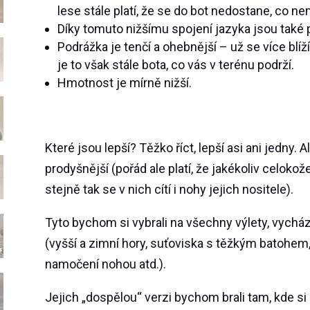
lese stále platí, že se do bot nedostane, co ne
Díky tomuto nižšímu spojení jazyka jsou také p
Podrážka je tenčí a ohebnější – už se více b
je to však stále bota, co vás v terénu podrží.
Hmotnost je mírně nižší.
Které jsou lepší? Těžko říct, lepší asi ani jedny. 
prodyšnější (pořád ale platí, že jakékoliv celoko
stejně tak se v nich cítí i nohy jejich nositele).
Tyto bychom si vybrali na všechny výlety, vycházk
(vyšší a zimní hory, suťoviska s těžkým batohem
namočení nohou atd.).
Jejich „dospělou“ verzi bychom brali tam, kde si