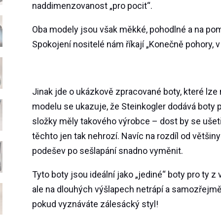
naddimenzovanost „pro pocit“.
Oba modely jsou však měkké, pohodlné a na pom
Spokojení nositelé nám říkají „Konečně pohory, 
Jinak jde o ukázkově zpracované boty, které lze n
modelu se ukazuje, že Steinkogler dodává boty 
složky měly takového výrobce – dost by se ušet
těchto jen tak nehrozí. Navíc na rozdíl od větš
podešev po sešlapání snadno vyměnit.
Tyto boty jsou ideální jako „jediné“ boty pro ty z 
ale na dlouhých výšlapech netrápí a samozřejmě 
pokud vyznáváte zálesácký styl!