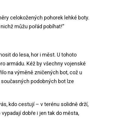
ěry celokožených pohorek lehké boty.
v nichž můžu pořád pobíhat!“
osit do lesa, hor i měst. U tohoto
pro armádu. Kéž by všechny vojenské
řilo na výměně zničených bot, což u
iny současných podobných bot lze
vás, kdo cestují – v terénu solidně drží,
vypadají dobře i jen tak do města,