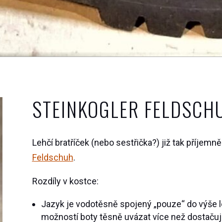
STEINKOGLER FELDSCH
Lehčí bratříček (nebo sestřička?) již tak příjem
Feldschuh
.
Rozdíly v kostce:
Jazyk je vodotěsně spojený „pouze“ do výše le
možností boty těsně uvázat více než dostačující