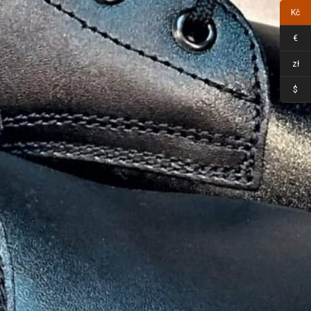
Kč
€
zł
$