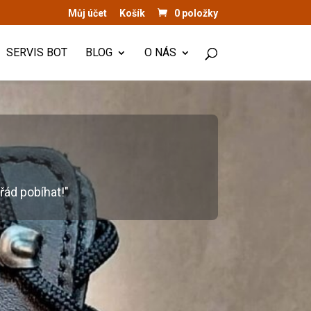
Můj účet
Košík
0 položky
SERVIS BOT
BLOG
O NÁS
řád pobíhat!"