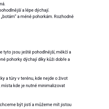
má.
ohodlnější a lépe dýchají.
líží „botám“ a méně pohorkám. Rozhodně
Ale tyto jsou ještě pohodlnější, měkčí a
žené pohorky dýchají díky kůži dobře a
y a túry v terénu, kde nejde o život
, místa kde je nutné minimalizovat
 chceme být jistí a můžeme mít jistou