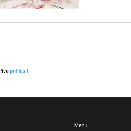
dříve
přihlásit
.
Menu