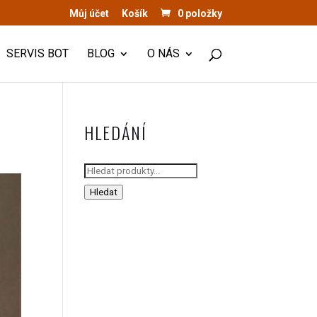
Můj účet
Košík
0 položky
SERVIS BOT
BLOG
O NÁS
HLEDÁNÍ
Hledat:
Hledat