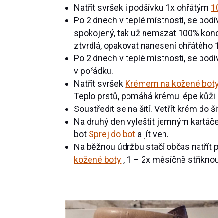
Natřít svršek i podšívku 1x ohřátým
1
Po 2 dnech v teplé místnosti, se pod
spokojený, tak už nemazat 100% kond
ztvrdlá, opakovat nanesení ohřátého 
Po 2 dnech v teplé místnosti, se podí
v pořádku.
Natřít svršek
Krémem na kožené bot
Teplo prstů, pomáhá krému lépe kůži o
Soustředit se na šití. Vetřít krém do šit
Na druhý den vyleštit jemným kartáčem
bot
Sprej do bot
a jít ven.
Na běžnou údržbu stačí občas natřít 
kožené boty
, 1 – 2x měsíčně stříkno