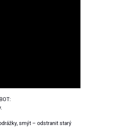
BOT:
.
drážky, smýt – odstranit starý