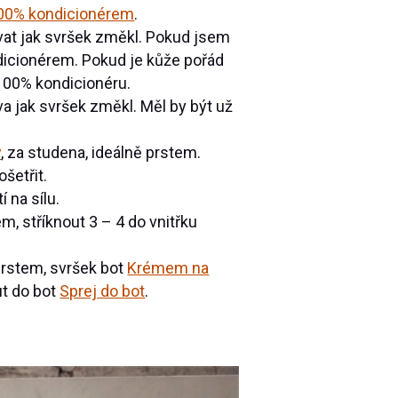
00% kondicionérem
.
ívat jak svršek změkl. Pokud jsem
icionérem. Pokud je kůže pořád
100% kondicionéru.
va jak svršek změkl. Měl by být už
y
, za studena, ideálně prstem.
šetřit.
í na sílu.
, stříknout 3 – 4 do vnitřku
prstem, svršek bot
Krémem na
ut do bot
Sprej do bot
.