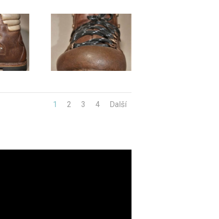
1
2
3
4
Další