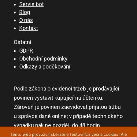
Servis bot
Blog
O nás
Kontakt
Ostatní
GDPR
Obchodní podmínky
Odkazy a poděkování
Podle zákona o evidenci tržeb je prodávající
povinen vystavit kupujícímu účtenku.
Zároveň je povinen zaevidovat přijatou tržbu
u správce daně online; v případě technického
výpadku pak nejpozději do 48 hodin.
Tento web provozují sběratelé festovních věcí a cookies. Ale