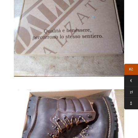
Kč
€
zł
$