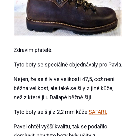
Zdravím přátelé.
Tyto boty se speciálně objednávaly pro Pavla.
Nejen, že se šily ve velikosti 47,5, což není
běžná velikost, ale také se šily z jiné kůže,
než z které ji u Dallapé běžně šijí.
Tyto boty se šijí z 2,2 mm kůže
SAFARI.
Pavel chtěl vyšší kvalitu, tak se podařilo
domluvit, aby tyto boty byly ušity z