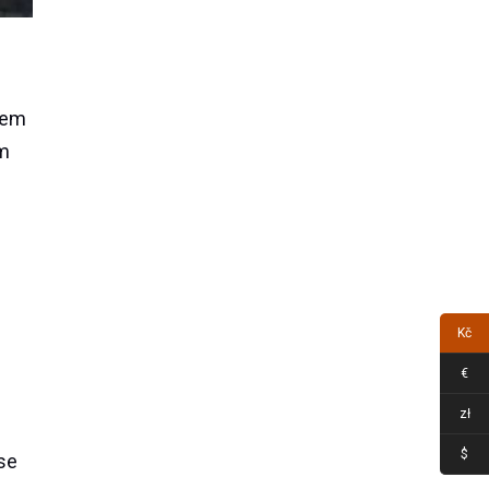
jsem
em
Kč
€
zł
$
 se