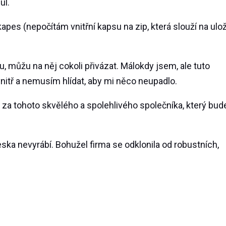
ul.
apes (nepočítám vnitřní kapsu na zip, která slouží na ulo
můžu na něj cokoli přivázat. Málokdy jsem, ale tuto
nitř a nemusím hlídat, aby mi něco neupadlo.
za tohoto skvělého a spolehlivého společníka, který bud
ka nevyrábí. Bohužel firma se odklonila od robustních,