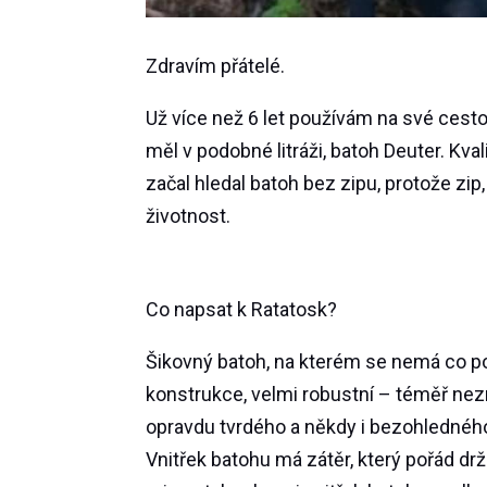
Zdravím přátelé.
Už více než 6 let používám na své cesto
měl v podobné litráži, batoh Deuter. Kval
začal hledal batoh bez zipu, protože zip
životnost.
Co napsat k Ratatosk?
Šikovný batoh, na kterém se nemá co p
konstrukce, velmi robustní – téměř nezni
opravdu tvrdého a někdy i bezohledného 
Vnitřek batohu má zátěr, který pořád drž