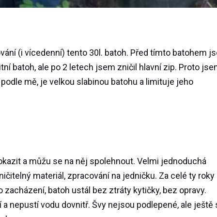
vání (i vícedenní) tento 30l. batoh. Před tímto batohem 
itní batoh, ale po 2 letech jsem zničil hlavní zip. Proto js
, podle mě, je velkou slabinou batohu a limituje jeho
okazit a můžu se na něj spolehnout. Velmi jednoduchá
čitelný materiál, zpracování na jedničku. Za celé ty roky
zacházení, batoh ustál bez ztráty kytičky, bez opravy.
í a nepustí vodu dovnitř. Švy nejsou podlepené, ale ještě