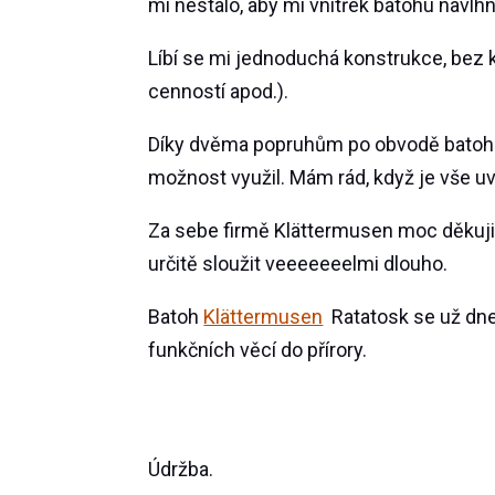
mi nestalo, aby mi vnitřek batohu navlhn
Líbí se mi jednoduchá konstrukce, bez k
cenností apod.).
Díky dvěma popruhům po obvodě batohu, 
možnost využil. Mám rád, když je vše uv
Za sebe firmě Klättermusen moc děkuji 
určitě sloužit veeeeeeelmi dlouho.
Batoh
Klättermusen
Ratatosk se už dnes
funkčních věcí do přírory.
Údržba.