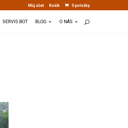
Můj účet
Košík
0 položky
SERVIS BOT
BLOG
O NÁS