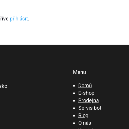
dříve
přihlásit
.
Menu
Domů
sko
E-shop
Prodejna
Servis bot
Blog
O nás