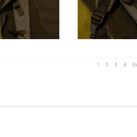
1
2
3
4
Da