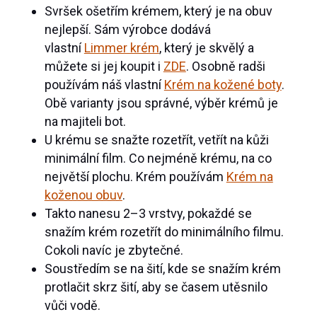
Svršek ošetřím krémem, který je na obuv
nejlepší. Sám výrobce dodává
vlastní
Limmer krém
, který je skvělý a
můžete si jej koupit i
ZDE
. Osobně radši
používám náš vlastní
Krém na kožené boty
.
Obě varianty jsou správné, výběr krémů je
na majiteli bot.
U krému se snažte rozetřít, vetřít na kůži
minimální film. Co nejméně krému, na co
největší plochu. Krém používám
Krém na
koženou obuv
.
Takto nanesu 2–3 vrstvy, pokaždé se
snažím krém rozetřít do minimálního filmu.
Cokoli navíc je zbytečné.
Soustředím se na šití, kde se snažím krém
protlačit skrz šití, aby se časem utěsnilo
vůči vodě.