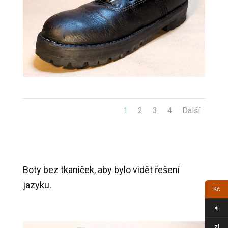
1
2
3
4
Další
Boty bez tkaniček, aby bylo vidět řešení
jazyku.
Kč
€
zł