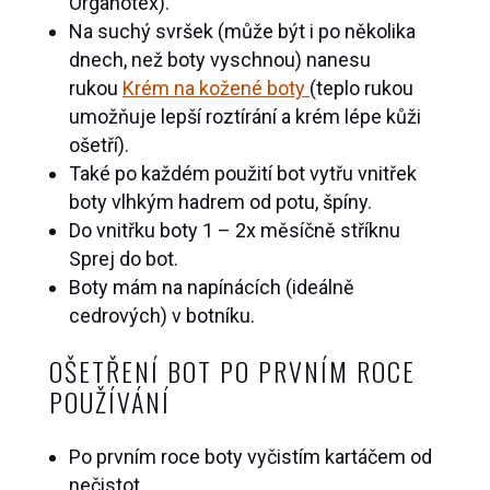
Organotex).
Na suchý svršek (může být i po několika
dnech, než boty vyschnou) nanesu
rukou
Krém na kožené boty
(teplo rukou
umožňuje lepší roztírání a krém lépe kůži
ošetří).
Také po každém použití bot vytřu vnitřek
boty vlhkým hadrem od potu, špíny.
Do vnitřku boty 1 – 2x měsíčně stříknu
Sprej do bot.
Boty mám na napínácích (ideálně
cedrových) v botníku.
OŠETŘENÍ BOT PO PRVNÍM ROCE
POUŽÍVÁNÍ
Po prvním roce boty vyčistím kartáčem od
nečistot.