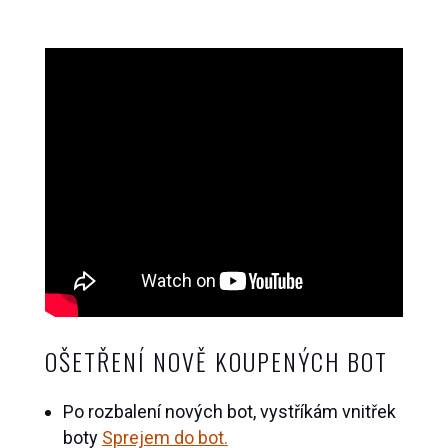
OŠETŘENÍ NOVĚ KOUPENÝCH BOT
Po rozbalení nových bot, vystříkám vnitřek
boty
Sprejem do bot.