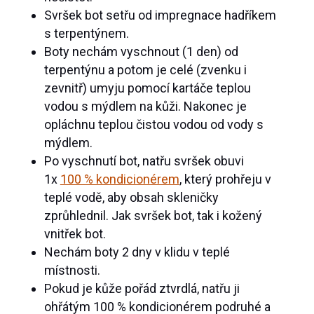
Svršek bot setřu od impregnace hadříkem
s terpentýnem.
Boty nechám vyschnout (1 den) od
terpentýnu a potom je celé (zvenku i
zevnitř) umyju pomocí kartáče teplou
vodou s mýdlem na kůži. Nakonec je
opláchnu teplou čistou vodou od vody s
mýdlem.
Po vyschnutí bot, natřu svršek obuvi
1x
100 % kondicionérem
, který prohřeju v
teplé vodě, aby obsah skleničky
zprůhlednil. Jak svršek bot, tak i kožený
vnitřek bot.
Nechám boty 2 dny v klidu v teplé
místnosti.
Pokud je kůže pořád ztvrdlá, natřu ji
ohřátým 100 % kondicionérem podruhé a