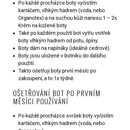
Po každé procházce boty vyčistím
kartáčem, vlhkým hadrem (voda, nebo
Organotex) a na suchou kůži nanesu 1 – 2x
Krém na kožené boty.
Také po každém použití bot vytřu vnitřek
boty vlhkým hadrem od potu, špíny.
Boty dám na napínáky (ideálně cedrové).
Boty jsou uložené v botníku do dalšího
použití.
Takto ošetřuji boty první měsíc po
zakoupení, a to 1x týdně.
OŠETŘOVÁNÍ BOT PO PRVNÍM
MĚSÍCI POUŽÍVÁNÍ
Po každé procházce svršek boty vyčistím
kartáčem, vlhkým hadrem (voda, nebo