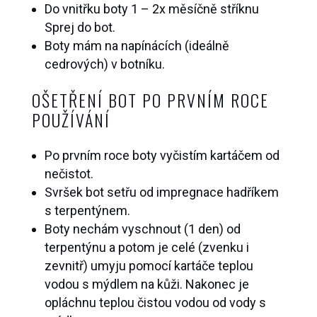
Do vnitřku boty 1 – 2x měsíčně stříknu
Sprej do bot.
Boty mám na napínácích (ideálně
cedrových) v botníku.
OŠETŘENÍ BOT PO PRVNÍM ROCE
POUŽÍVÁNÍ
Po prvním roce boty vyčistím kartáčem od
nečistot.
Svršek bot setřu od impregnace hadříkem
s terpentýnem.
Boty nechám vyschnout (1 den) od
terpentýnu a potom je celé (zvenku i
zevnitř) umyju pomocí kartáče teplou
vodou s mýdlem na kůži. Nakonec je
opláchnu teplou čistou vodou od vody s