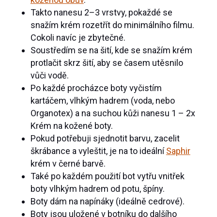
Takto nanesu 2–3 vrstvy, pokaždé se
snažím krém rozetřít do minimálního filmu.
Cokoli navíc je zbytečné.
Soustředím se na šití, kde se snažím krém
protlačit skrz šití, aby se časem utěsnilo
vůči vodě.
Po každé procházce boty vyčistím
kartáčem, vlhkým hadrem (voda, nebo
Organotex) a na suchou kůži nanesu 1 – 2x
Krém na kožené boty.
Pokud potřebuji sjednotit barvu, zacelit
škrábance a vyleštit, je na to ideální
Saphir
krém v černé barvě.
Také po každém použití bot vytřu vnitřek
boty vlhkým hadrem od potu, špíny.
Boty dám na napínáky (ideálně cedrové).
Boty jsou uložené v botníku do dalšího