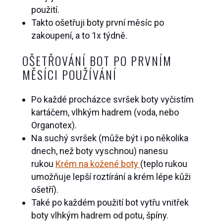
použití.
Takto ošetřuji boty první měsíc po
zakoupení, a to 1x týdně.
OŠETŘOVÁNÍ BOT PO PRVNÍM
MĚSÍCI POUŽÍVÁNÍ
Po každé procházce svršek boty vyčistím
kartáčem, vlhkým hadrem (voda, nebo
Organotex).
Na suchý svršek (může být i po několika
dnech, než boty vyschnou) nanesu
rukou
Krém na kožené boty
(teplo rukou
umožňuje lepší roztírání a krém lépe kůži
ošetří).
Také po každém použití bot vytřu vnitřek
boty vlhkým hadrem od potu, špíny.