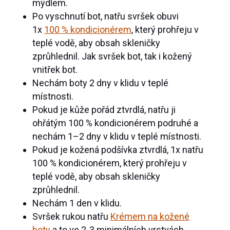
mýdlem.
Po vyschnutí bot, natřu svršek obuvi
1x
100 % kondicionérem
, který prohřeju v
teplé vodě, aby obsah skleničky
zprůhlednil. Jak svršek bot, tak i kožený
vnitřek bot.
Nechám boty 2 dny v klidu v teplé
místnosti.
Pokud je kůže pořád ztvrdlá, natřu ji
ohřátým 100 % kondicionérem podruhé a
nechám 1–2 dny v klidu v teplé místnosti.
Pokud je kožená podšívka ztvrdlá, 1x natřu
100 % kondicionérem, který prohřeju v
teplé vodě, aby obsah skleničky
zprůhlednil.
Nechám 1 den v klidu.
Svršek rukou natřu
Krémem na kožené
boty
a to ve 2-3 minimálních vrstvách.