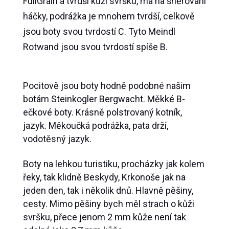
FullGrain a tvrdší kůži svršku, má na šněrování
háčky, podrážka je mnohem tvrdší, celkově
jsou boty svou tvrdostí C. Tyto Meindl
Rotwand jsou svou tvrdostí spíše B.
Pocitově jsou boty hodně podobné našim
botám Steinkogler Bergwacht. Měkké B-
ečkové boty. Krásně polstrovaný kotník,
jazyk. Měkoučká podrážka, pata drží,
vodotěsný jazyk.
Boty na lehkou turistiku, procházky jak kolem
řeky, tak klidně Beskydy, Krkonoše jak na
jeden den, tak i několik dnů. Hlavně pěšiny,
cesty. Mimo pěšiny bych měl strach o kůži
svršku, přece jenom 2 mm kůže není tak