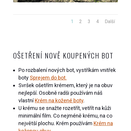
1
2
3
4
Další
OŠETŘENÍ NOVĚ KOUPENÝCH BOT
Po rozbalení nových bot, vystříkám vnitřek
boty
Sprejem do bot.
Svršek ošetřím krémem, který je na obuv
nejlepší. Osobně radši používám náš
vlastní
Krém na kožené boty
.
U krému se snažte rozetřít, vetřít na kůži
minimální film. Co nejméně krému, na co
největší plochu. Krém používám
Krém na
koženou obuv
.