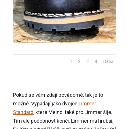
1
2
3
4
Další
Pokud se vám zdají povědomé, tak je to
možné. Vypadají jako dvojče
Limmer
Standard
, které Meindl také pro Limmer šije.
Tím ale podobnost končí. Limmer má hrubší,