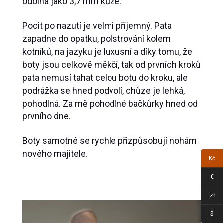
odolná jako 3,7 mm kůže.
Pocit po nazutí je velmi příjemný. Pata
zapadne do opatku, polstrování kolem
kotníků, na jazyku je luxusní a díky tomu, že
boty jsou celkově měkčí, tak od prvních kroků
pata nemusí tahat celou botu do kroku, ale
podrážka se hned podvolí, chůze je lehká,
pohodlná. Za mě pohodlné bačkůrky hned od
prvního dne.
Boty samotné se rychle přizpůsobují nohám
nového majitele.
Kč
€
zł
$