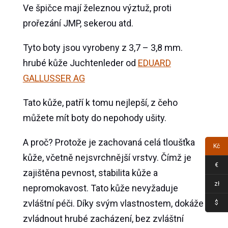
Ve špičce mají železnou výztuž, proti
prořezání JMP, sekerou atd.
Tyto boty jsou vyrobeny z 3,7 – 3,8 mm.
hrubé kůže Juchtenleder od
EDUARD
GALLUSSER AG
Tato kůže, patří k tomu nejlepší, z čeho
můžete mít boty do nepohody ušity.
A proč? Protože je zachovaná celá tloušťka
Kč
kůže, včetně nejsvrchnější vrstvy. Čímž je
€
zajištěna pevnost, stabilita kůže a
zł
nepromokavost. Tato kůže nevyžaduje
zvláštní péči. Díky svým vlastnostem, dokáže
$
zvládnout hrubé zacházení, bez zvláštní