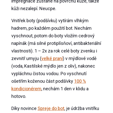
impregnace zůstane na povrchu kůže, takže
kůži nezalepí. Neucpe.
Vnitřek boty (podšívku) vytírám vlhkým
hadrem, po každém použití bot. Nechám
vyschnout, potom do boty vložím cedrový
napínák (má silné protiplísňoví, antibakteriální
vlastnosti). 1 – 2x za rok celé boty zvenku i
zevnitř umyju (
velké praní
) v mýdlové vodě
(voda, Kastilské mýdlo jen z oliv), nakonec
vypláchnu čistou vodou. Po vyschnutí
ošetřím koženou část podšívky
100 %
kondicionérem
, nechám 1 den v klidu a
hotovo.
Díky novince
Spreje do bot
, je údržba vnitřku