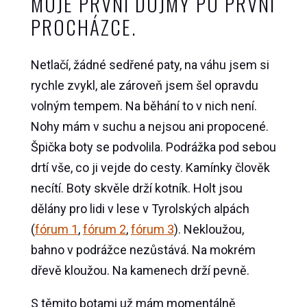
MOJE PRVNÍ DOJMY PO PRVNÍ
PROCHÁZCE.
Netlačí, žádné sedřené paty, na váhu jsem si
rychle zvykl, ale zároveň jsem šel opravdu
volným tempem. Na běhání to v nich není.
Nohy mám v suchu a nejsou ani propocené.
Špička boty se podvolila. Podrážka pod sebou
drtí vše, co ji vejde do cesty. Kamínky člověk
necítí. Boty skvěle drží kotník. Holt jsou
dělány pro lidi v lese v Tyrolských alpách
(
fórum 1
,
fórum 2
,
fórum 3
). Nekloužou,
bahno v podrážce nezůstává. Na mokrém
dřevě kloužou. Na kamenech drží pevně.
S těmito botami už mám momentálně