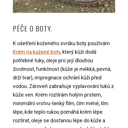
PÉČE O BOTY.
K ošetření koženého svršku boty používám
Krém na kožené boty
, který kůži dodá
potřebné tuky, oleje pro její dlouhou
životnost, funkčnost (kůže je měkká, pevná,
drží tvar), impregnace ochrání kůži před
vodou. Zároveň zabraňuje vyplavování tuků z
kůže ven. Krém roztírám holým prstem,
minimální vrstvu-tenký film, čím méně, tím
lépe, kde teplo rukou pomáhá krém lépe
roztírat, oleje se dostanou lépe do kůže a