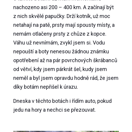
nachozeno asi 200 – 400 km. A začínají být
z nich skvělé papučky. Drží kotník, už moc
netahají na patě, prsty mají spousty místy, a
nemám otlačeny prsty z chůze z kopce.
Váhu už nevnímám, zvykl jsem si. Vodu
nepouští a boty nenesou žádnou známku
opotřebení až na pár povrchových škrábanců
od větví, kdy jsem párkrát šel, kudy jsem
neměl a byl jsem opravdu hodně rád, že jsem
díky botám nepřišel k úrazu.
Dneska v těchto botách i řídím auto, pokud
jedu na hory a nechci se přezouvat.