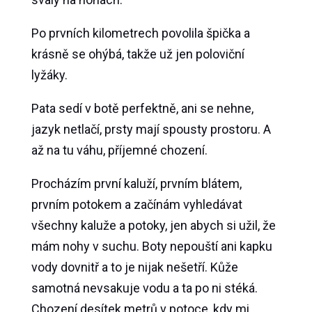
Po prvních kilometrech povolila špička a
krásně se ohýbá, takže už jen poloviční
lyžáky.
Pata sedí v botě perfektně, ani se nehne,
jazyk netlačí, prsty mají spousty prostoru. A
až na tu váhu, příjemné chození.
Procházím první kaluží, prvním blátem,
prvním potokem a začínám vyhledávat
všechny kaluže a potoky, jen abych si užil, že
mám nohy v suchu. Boty nepouští ani kapku
vody dovnitř a to je nijak nešetří. Kůže
samotná nevsakuje vodu a ta po ni stéká.
Chození desítek metrů v potoce, kdy mi