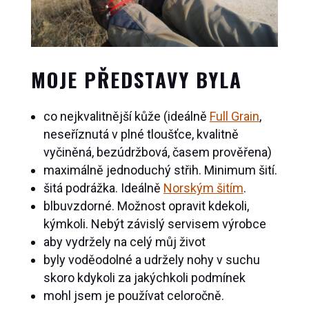
MOJE PŘEDSTAVY BYLA
co nejkvalitnější kůže (ideálně
Full Grain
,
neseříznutá v plné tloušťce, kvalitně
vyčiněná, bezúdržbová, časem prověřena)
maximálně jednoduchý střih. Minimum šití.
šitá podrážka. Ideálně
Norským šitím
.
blbuvzdorné. Možnost opravit kdekoli,
kýmkoli. Nebýt závislý servisem výrobce
aby vydržely na celý můj život
byly voděodolné a udržely nohy v suchu
skoro kdykoli za jakýchkoli podmínek
mohl jsem je používat celoročně.