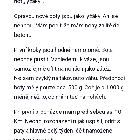
říct „lyžáky“.
Opravdu nové boty jsou jako lyžáky. Ani se
nehnou. Mám pocit, že mám nohy zalité do
betonu.
První kroky jsou hodně nemotorné. Bota
nechce pustit. Vzhledem i k váze, jsou
samozřejmě cítit na nohách jako zátěž.
Nejsem zvyklý na takovouto váhu. Předchozí
boty měly pouze cca. 500 g. Což je o 1 000 g.
méně, něž to, co mám teď na nohách.
Při první procházce mám před sebou asi 10
Km. Nechci rozcházení nijak uspíšit, odřít si
paty a hlavně celý týden léčit namožené
svaly na nohách.