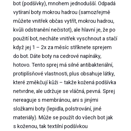
bot (podšívky), mnohem jednodušší. Odpadá
vytíraní boty mokrou hadrou (samozřejmě
můžete vnitřek občas vytřít, mokrou hadrou,
kvůli odstranění nečistot), ale hlavní je, že po
použití bot, necháte vnitřek vyschnout a stačí
když jej 1 – 2x za měsíc stříknete sprejem
do bot. Dáte boty na cedrové napínáky,
hotovo. Tento sprej má silné antibakteriální,
protiplísňové vlastnosti, plus obsahuje látky,
které změkčují kůži – takže kožená podšívka
netvrdne, ale udržuje se vláčná, pevná. Sprej
nereaguje s membránou, ani s jinými
složkami boty (lepidla, polstrování, jiné
materiály). Může se použít do všech bot jak
s koženou, tak textilní podšívkou