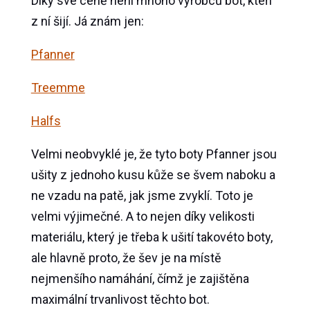
Díky své ceně není mnoho výrobců bot, kteří
z ní šijí. Já znám jen:
Pfanner
Treemme
Halfs
Velmi neobvyklé je, že tyto boty Pfanner jsou
ušity z jednoho kusu kůže se švem naboku a
ne vzadu na patě, jak jsme zvyklí. Toto je
velmi výjimečné. A to nejen díky velikosti
materiálu, který je třeba k ušití takovéto boty,
ale hlavně proto, že šev je na místě
nejmenšího namáhání, čímž je zajištěna
maximální trvanlivost těchto bot.