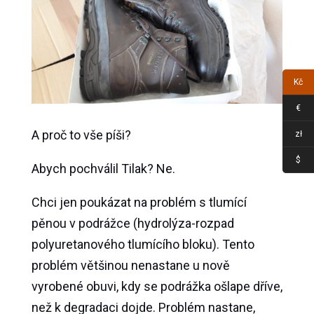
Kč
€
A proč to vše píši?
zł
$
Abych pochválil Tilak? Ne.
Chci jen poukázat na problém s tlumící
pěnou v podrážce (hydrolýza-rozpad
polyuretanového tlumícího bloku). Tento
problém většinou nenastane u nově
vyrobené obuvi, kdy se podrážka ošlape dříve,
než k degradaci dojde. Problém nastane,