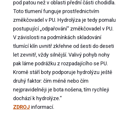
pod patou než v oblasti přední části chodidla.
Toto tlumení funguje prostřednictvím
změkčovadel v PU. Hydrolýza je tedy pomalu
postupující „odpařování“ změkčovadel v PU.
V závislosti na podmínkách skladování
tlumící klín uvnitř zkřehne od šesti do deseti
let zevnitř, vždy silnější. Valivý pohyb nohy
pak láme podrážku z rozpadajícího se PU.
Kromě stáří boty podporuje hydrolýzu ještě
druhý faktor: čím méně nebo čím
nejpravidelněji je bota nošena, tím rychleji
dochází k hydrolýze.“
ZDROJ
informací.