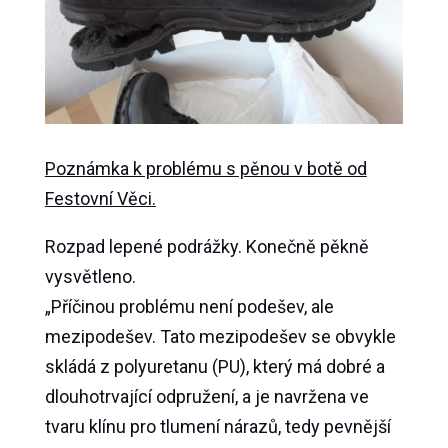
Poznámka k problému s pěnou v botě od
Festovní Věci.
Rozpad lepené podrážky. Konečně pěkně
vysvětleno.
„Příčinou problému není podešev, ale
mezipodešev. Tato mezipodešev se obvykle
skládá z polyuretanu (PU), který má dobré a
dlouhotrvající odpružení, a je navržena ve
tvaru klínu pro tlumení nárazů, tedy pevnější