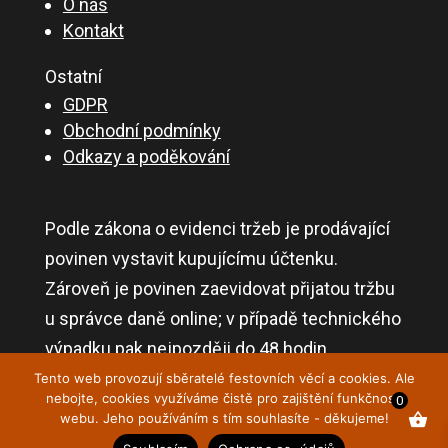
O nás
Kontakt
Ostatní
GDPR
Obchodní podmínky
Odkazy a poděkování
Podle zákona o evidenci tržeb je prodávající
povinen vystavit kupujícímu účtenku.
Zároveň je povinen zaevidovat přijatou tržbu
u správce daně online; v případě technického
výpadku pak nejpozději do 48 hodin.
Tento web provozují sběratelé festovních věcí a cookies. Ale
nebojte, cookies využíváme čistě pro zajištění funkčnosti
0
webu. Jeho používáním s tím souhlasíte - děkujeme!
Copyright © Festovní věci 2014 – 2026