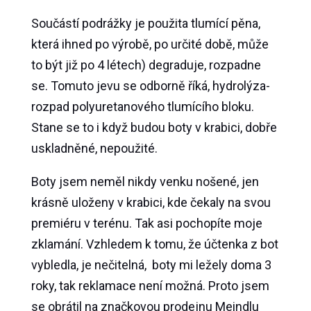
Součástí podrážky je použita tlumící pěna,
která ihned po výrobě, po určité době, může
to být již po 4 létech) degraduje, rozpadne
se. Tomuto jevu se odborně říká, hydrolýza-
rozpad polyuretanového tlumícího bloku.
Stane se to i když budou boty v krabici, dobře
uskladněné, nepoužité.
Boty jsem neměl nikdy venku nošené, jen
krásně uloženy v krabici, kde čekaly na svou
premiéru v terénu. Tak asi pochopíte moje
zklamání. Vzhledem k tomu, že účtenka z bot
vybledla, je nečitelná, boty mi ležely doma 3
roky, tak reklamace není možná. Proto jsem
se obrátil na značkovou prodejnu Meindlu