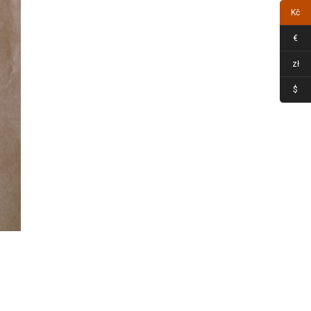
Kč
€
zł
$