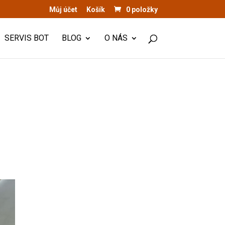
Můj účet
Košík
0 položky
SERVIS BOT
BLOG
O NÁS