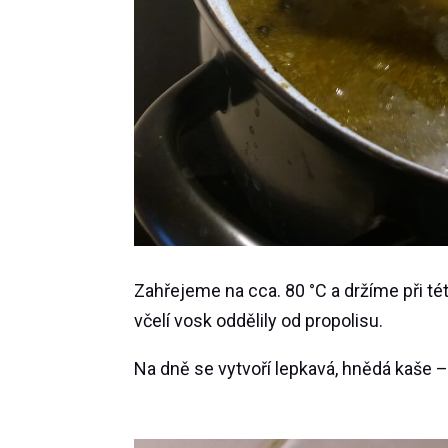
Zahřejeme na cca. 80 °C a držíme při té
včelí vosk oddělily od propolisu.
Na dně se vytvoří lepkavá, hnědá kaše –