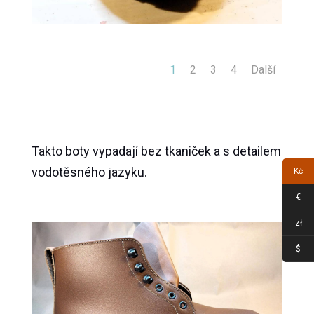
1
2
3
4
Další
Takto boty vypadají bez tkaniček a s detailem
vodotěsného jazyku.
Kč
€
zł
$