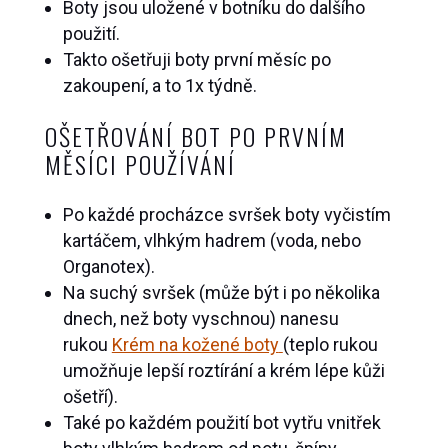
Boty jsou uložené v botníku do dalšího
použití.
Takto ošetřuji boty první měsíc po
zakoupení, a to 1x týdně.
OŠETŘOVÁNÍ BOT PO PRVNÍM
MĚSÍCI POUŽÍVÁNÍ
Po každé procházce svršek boty vyčistím
kartáčem, vlhkým hadrem (voda, nebo
Organotex).
Na suchý svršek (může být i po několika
dnech, než boty vyschnou) nanesu
rukou
Krém na kožené boty
(teplo rukou
umožňuje lepší roztírání a krém lépe kůži
ošetří).
Také po každém použití bot vytřu vnitřek