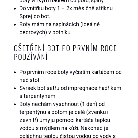
boty vlhkým hadrem od potu, špíny.
Do vnitřku boty 1 – 2x měsíčně stříknu
Sprej do bot.
Boty mám na napínácích (ideálně
cedrových) v botníku.
OŠETŘENÍ BOT PO PRVNÍM ROCE
POUŽÍVÁNÍ
Po prvním roce boty vyčistím kartáčem od
nečistot.
Svršek bot setřu od impregnace hadříkem
s terpentýnem.
Boty nechám vyschnout (1 den) od
terpentýnu a potom je celé (zvenku i
zevnitř) umyju pomocí kartáče teplou
vodou s mýdlem na kůži. Nakonec je
opláchnu teplou čistou vodou od vody s