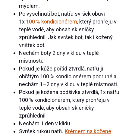
mýdlem.
Po vyschnutí bot, natřu svršek obuvi
1x
100 % kondicionérem
, který prohřeju v
teplé vodě, aby obsah skleničky
zprůhlednil. Jak svršek bot, tak i kožený
vnitřek bot.
Nechám boty 2 dny v klidu v teplé
místnosti.
Pokud je kůže pořád ztvrdlá, natřu ji
ohřátým 100 % kondicionérem podruhé a
nechám 1–2 dny v klidu v teplé místnosti.
Pokud je kožená podšívka ztvrdlá, 1x natřu
100 % kondicionérem, který prohřeju v
teplé vodě, aby obsah skleničky
zprůhlednil.
Nechám 1 den v klidu.
Svršek rukou natřu
Krémem na kožené