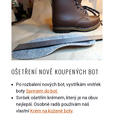
OŠETŘENÍ NOVĚ KOUPENÝCH BOT
Po rozbalení nových bot, vystříkám vnitřek
boty
Sprejem do bot.
Svršek ošetřím krémem, který je na obuv
nejlepší. Osobně radši používám náš
vlastní
Krém na kožené boty
.