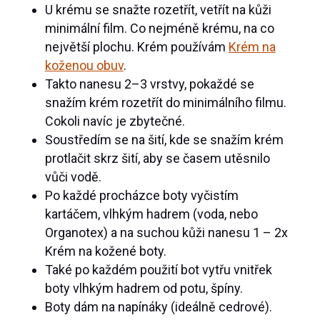
U krému se snažte rozetřít, vetřít na kůži
minimální film. Co nejméně krému, na co
největší plochu. Krém používám
Krém na
koženou obuv
.
Takto nanesu 2–3 vrstvy, pokaždé se
snažím krém rozetřít do minimálního filmu.
Cokoli navíc je zbytečné.
Soustředím se na šití, kde se snažím krém
protlačit skrz šití, aby se časem utěsnilo
vůči vodě.
Po každé procházce boty vyčistím
kartáčem, vlhkým hadrem (voda, nebo
Organotex) a na suchou kůži nanesu 1 – 2x
Krém na kožené boty.
Také po každém použití bot vytřu vnitřek
boty vlhkým hadrem od potu, špíny.
Boty dám na napínáky (ideálně cedrové).