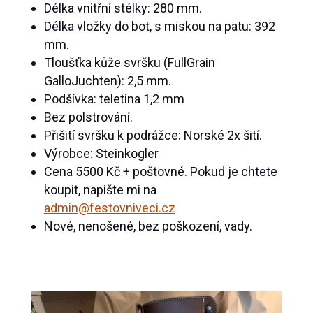
Délka vnitřní stélky: 280 mm.
Délka vložky do bot, s miskou na patu: 392
mm.
Tloušťka kůže svršku (FullGrain
GalloJuchten): 2,5 mm.
Podšívka: teletina 1,2 mm
Bez polstrování.
Přišití svršku k podrážce: Norské 2x šití.
Výrobce: Steinkogler
Cena 5500 Kč + poštovné. Pokud je chtete
koupit, napište mi na
admin@festovniveci.cz
Nové, nenošené, bez poškození, vady.