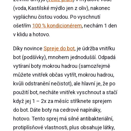
(voda, Kastilské mýdlo jen z oliv), nakonec
vypláchnu čistou vodou. Po vyschnutí
ošetřím
100 % kondicionérem
, nechám 1 den
v klidu a hotovo.
Díky novince
Spreje do bot
, je údržba vnitřku
bot (podšívky), mnohem jednodušší. Odpadá
vytíraní boty mokrou hadrou (samozřejmě
můžete vnitřek občas vytřít, mokrou hadrou,
kvůli odstranění nečistot), ale hlavní je, že po
použití bot, necháte vnitřek vyschnout a stačí
když jej 1 – 2x za měsíc stříknete sprejem
do bot. Dáte boty na cedrové napínáky,
hotovo. Tento sprej má silné antibakteriální,
protiplísňové vlastnosti, plus obsahuje látky,