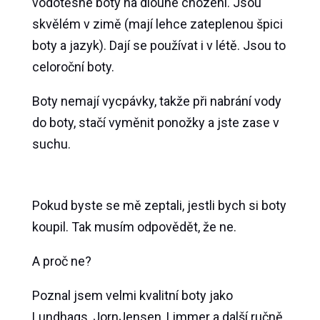
vodotěsné boty na dlouhé chození. Jsou
skvělém v zimě (mají lehce zateplenou špici
boty a jazyk). Dají se používat i v létě. Jsou to
celoroční boty.
Boty nemají vycpávky, takže při nabrání vody
do boty, stačí vyměnit ponožky a jste zase v
suchu.
Pokud byste se mě zeptali, jestli bych si boty
koupil. Tak musím odpovědět, že ne.
A proč ne?
Poznal jsem velmi kvalitní boty jako
Lundhags, JornJensen, Limmer a další ručně