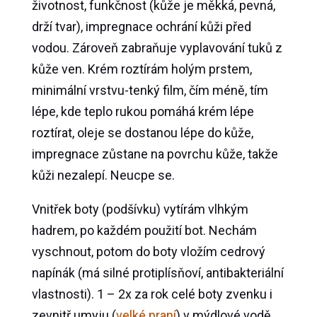
životnost, funkčnost (kůže je měkká, pevná,
drží tvar), impregnace ochrání kůži před
vodou. Zároveň zabraňuje vyplavování tuků z
kůže ven. Krém roztírám holým prstem,
minimální vrstvu-tenký film, čím méně, tím
lépe, kde teplo rukou pomáhá krém lépe
roztírat, oleje se dostanou lépe do kůže,
impregnace zůstane na povrchu kůže, takže
kůži nezalepí. Neucpe se.
Vnitřek boty (podšívku) vytírám vlhkým
hadrem, po každém použití bot. Nechám
vyschnout, potom do boty vložím cedrový
napínák (má silné protiplísňoví, antibakteriální
vlastnosti). 1 – 2x za rok celé boty zvenku i
zevnitř umyju (
velké praní
) v mýdlové vodě