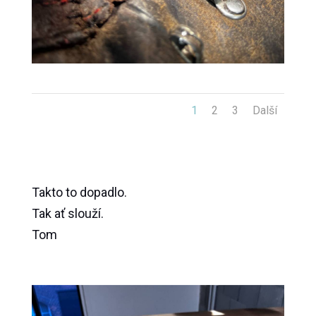
1
2
3
Další
Takto to dopadlo.
Tak ať slouží.
Tom