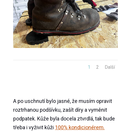
1
2
Další
A po uschnutí bylo jasné, že musím opravit
roztrhanou podšívku, zašít díry a vyměnit
podpatek. Kůže byla docela ztvrdlá, tak bude
třeba i vyživit kůži
100% kondicionérem.