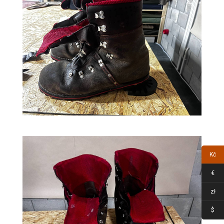
Kč
€
zł
$