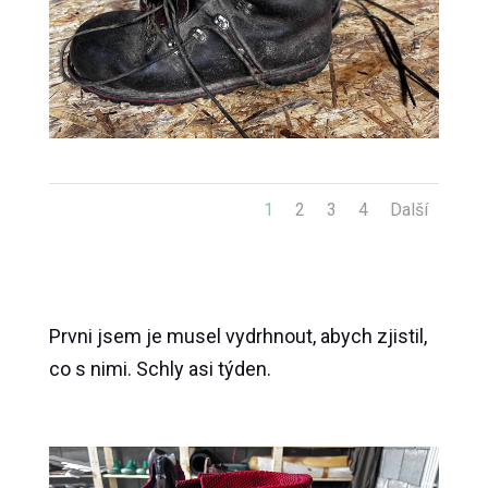
1
2
3
4
Další
Prvni jsem je musel vydrhnout, abych zjistil,
co s nimi. Schly asi týden.