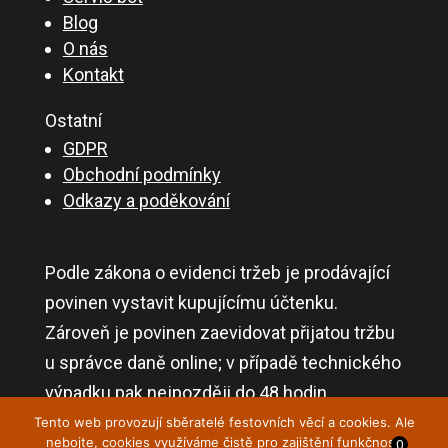
Blog
O nás
Kontakt
Ostatní
GDPR
Obchodní podmínky
Odkazy a poděkování
Podle zákona o evidenci tržeb je prodávající
povinen vystavit kupujícímu účtenku.
Zároveň je povinen zaevidovat přijatou tržbu
u správce daně online; v případě technického
výpadku pak nejpozději do 48 hodin.
Tento web provozují sběratelé festovních věcí a cookies. Ale
nebojte, cookies využíváme čistě pro zajištění funkčnosti
0