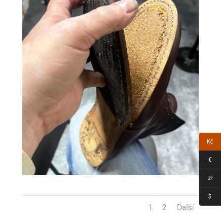
Kč
€
zł
$
1
2
Další