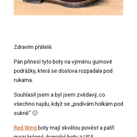
Zdravím přátelé.
Pán přinesl tyto boty na výměnu gumové
podrážky, která se doslova rozpadala pod
rukama.
Souhlasil jsem a byl jsem zvědavý, co
všechno najdu, když se „podívám holkám pod
sukně“ 🙂
Red Wing
boty mají skvělou pověst a patří
mezi krásné, ikonické boty z USA.