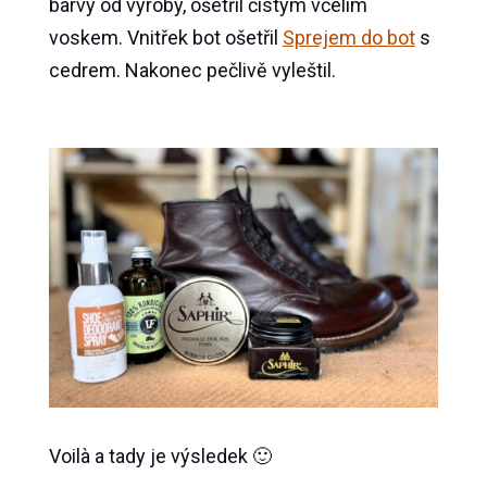
barvy od výroby, ošetřil čistým včelím
voskem. Vnitřek bot ošetřil
Sprejem do bot
s
cedrem. Nakonec pečlivě vyleštil.
Voilà a tady je výsledek 🙂