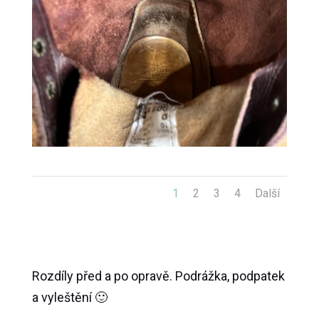
1
2
3
4
Další
Rozdíly před a po opravě. Podrážka, podpatek
a vyleštění 🙂