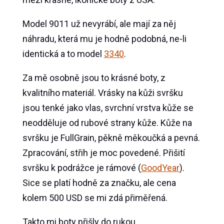
Model 9011 už nevyrábí, ale mají za něj
náhradu, která mu je hodně podobná, ne-li
identická a to model
3340
.
Za mě osobně jsou to krásné boty, z
kvalitního materiál. Vrásky na kůži svršku
jsou tenké jako vlas, svrchní vrstva kůže se
neodděluje od rubové strany kůže. Kůže na
svršku je FullGrain, pěkně měkoučká a pevná.
Zpracování, střih je moc povedené. Přišití
svršku k podrážce je rámové (
GoodYear
).
Sice se platí hodně za značku, ale cena
kolem 500 USD se mi zdá přiměřená.
Takto mi boty přišly do rukou.