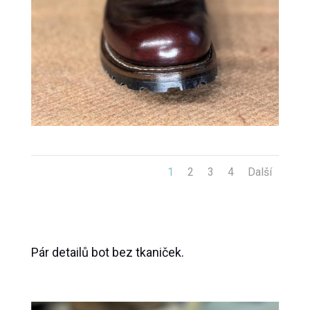
1
2
3
4
Další
Pár detailů bot bez tkaniček.